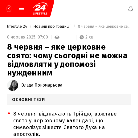
lifestyle 24
Новини про традиції
 8 червня – яке церковне свято: чому сьогодні не можна відмовляти у допомозі нужденним 
2 хв
8 червня 2025,
07:00
8 червня – яке церковне
свято: чому сьогодні не можна
відмовляти у допомозі
нужденним
Влада Пономарьова
ОСНОВНІ ТЕЗИ
8 червня відзначають Трійцю, важливе
свято у церковному календарі, що
символізує зішестя Святого Духа на
апостолів.