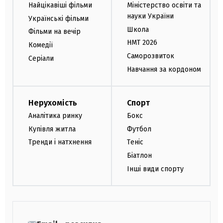
Найцікавіші фільми
Міністерство освіти та
науки України
Українські фільми
Школа
Фільми на вечір
НМТ 2026
Комедії
Саморозвиток
Серіали
Навчання за кордоном
Нерухомість
Спорт
Аналітика ринку
Бокс
Купівля житла
Футбол
Тренди і натхнення
Теніс
Біатлон
Інші види спорту