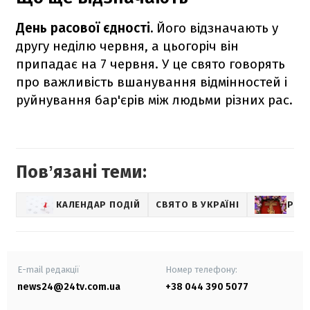
День расової єдності.
Його відзначають у
другу неділю червня, а цьогоріч він
припадає на 7 червня. У це свято говорять
про важливість вшанування відмінностей і
руйнування бар'єрів між людьми різних рас.
Повʼязані теми:
КАЛЕНДАР ПОДІЙ
СВЯТО В УКРАЇНІ
РЕЛІ
E-mail редакції
Номер телефону:
news24@24tv.com.ua
+38 044 390 5077