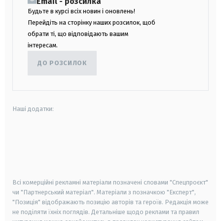
Email - розсилка
Будьте в курсі всіх новин і оновлень!
Перейдіть на сторінку наших розсилок, щоб
обрати ті, що відповідають вашим
інтересам.
ДО РОЗСИЛОК
Наші додатки:
android
apple
smart tv
samsung smart tv
Всі комерційні рекламні матеріали позначені словами "Спецпроєкт"
чи "Партнерський матеріал". Матеріали з позначкою "Експерт",
"Позиція" відображають позицію авторів та героїв. Редакція може
не поділяти їхніх поглядів. Детальніше щодо реклами та правил