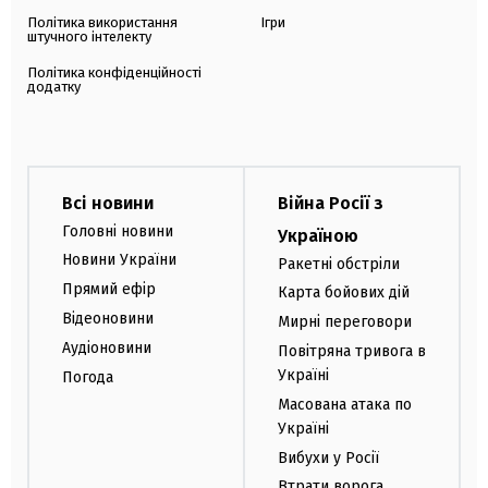
Політика використання
Ігри
штучного інтелекту
Політика конфіденційності
додатку
Всі новини
Війна Росії з
Головні новини
Україною
Новини України
Ракетні обстріли
Прямий ефір
Карта бойових дій
Відеоновини
Мирні переговори
Аудіоновини
Повітряна тривога в
Україні
Погода
Масована атака по
Україні
Вибухи у Росії
Втрати ворога