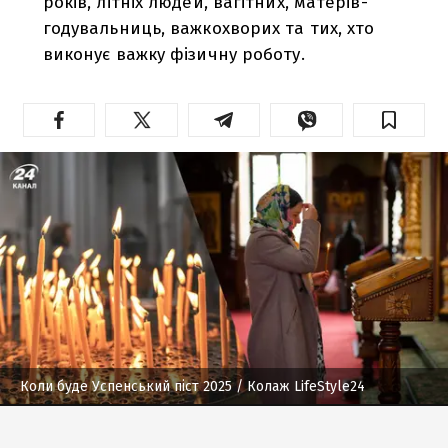
років, літніх людей, вагітних, матерів-
годувальниць, важкохворих та тих, хто
виконує важку фізичну роботу.
Коли буде Успенський піст 2025
/ Колаж LifeStyle24