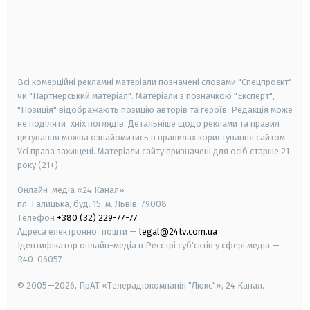
android
apple
smart tv
samsung smart tv
Всі комерційні рекламні матеріали позначені словами "Спецпроєкт"
чи "Партнерський матеріал". Матеріали з позначкою "Експерт",
"Позиція" відображають позицію авторів та героїв. Редакція може
не поділяти їхніх поглядів. Детальніше щодо реклами та правил
цитування можна ознайомитись в правилах користування сайтом.
Усі права захищені.
Матеріали сайту призначені для осіб старше
21
року (21+)
Онлайн-медіа «24 Канал»
пл. Галицька, буд. 15, м. Львів, 79008
Телефон
+380 (32) 229-77-77
Адреса електронної пошти —
legal@24tv.com.ua
Ідентифікатор онлайн-медіа в Реєстрі суб'єктів у сфері медіа —
R40-06057
© 2005—2026,
ПрАТ «Телерадіокомпанія "Люкс"», 24 Канал.