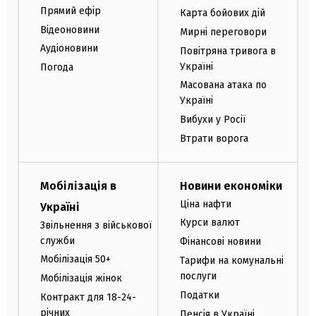
Прямий ефір
Карта бойових дій
Відеоновини
Мирні переговори
Аудіоновини
Повітряна тривога в
Україні
Погода
Масована атака по
Україні
Вибухи у Росії
Втрати ворога
Мобілізація в
Новини економіки
Ціна нафти
Україні
Курси валют
Звільнення з військової
служби
Фінансові новини
Мобілізація 50+
Тарифи на комунальні
послуги
Мобілізація жінок
Податки
Контракт для 18-24-
річних
Пенсія в Україні