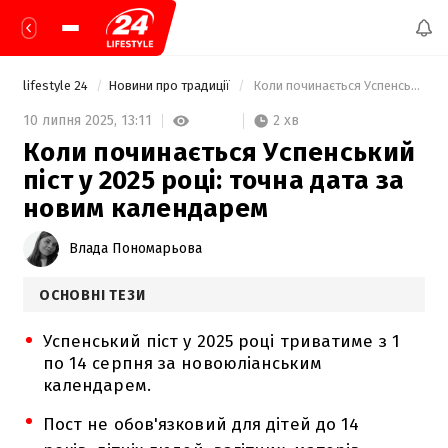
lifestyle 24
Новини про традиції
 Коли починається Успенський піст у 2025 році: точна дата за новим календарем 
2 хв
10 липня 2025,
13:11
Коли починається Успенський
піст у 2025 році: точна дата за
новим календарем
Влада Пономарьова
ОСНОВНІ ТЕЗИ
Успенський піст у 2025 році триватиме з 1
по 14 серпня за новоюліанським
календарем.
Пост не обов'язковий для дітей до 14