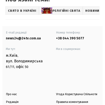
СВЯТО В УКРАЇНІ
РЕЛІГІЙНІ СВЯТА
НОВИНИ ПР
E-mail редакції
Номер телефону:
news24@24tv.com.ua
+38 044 390 5077
Ми тут:
Ми в соцмережах:
м.Київ
,
вул. Володимирська
офіс
61/11,
50
Про нас
Угода Користувача Спільноти
Редакція
Правила коментування