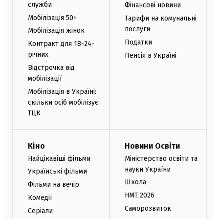
служби
Фінансові новини
Мобілізація 50+
Тарифи на комунальні
послуги
Мобілізація жінок
Податки
Контракт для 18-24-
річних
Пенсія в Україні
Відстрочка від
мобілізації
Мобілізація в Україні:
скільки осіб мобілізує
ТЦК
Кіно
Новини Освіти
Найцікавіші фільми
Міністерство освіти та
науки України
Українські фільми
Школа
Фільми на вечір
НМТ 2026
Комедії
Саморозвиток
Серіали