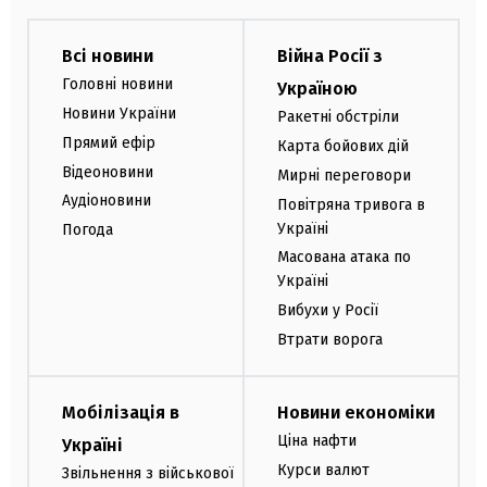
Всі новини
Війна Росії з
Головні новини
Україною
Новини України
Ракетні обстріли
Прямий ефір
Карта бойових дій
Відеоновини
Мирні переговори
Аудіоновини
Повітряна тривога в
Україні
Погода
Масована атака по
Україні
Вибухи у Росії
Втрати ворога
Мобілізація в
Новини економіки
Ціна нафти
Україні
Курси валют
Звільнення з військової