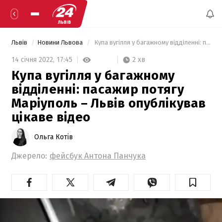
Львів
Новини Львова
 Купа вугілля у багажному відділенні: пасажир потягу Маріуполь – Львів опублікував цікаве відео 
2 хв
14 січня 2022,
17:45
Купа вугілля у багажному
відділенні: пасажир потягу
Маріуполь – Львів опублікував
цікаве відео
Ольга Котів
Джерело:
фейсбук Антона Панчука