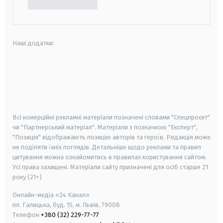
Наші додатки:
android
apple
smart tv
samsung smart tv
Всі комерційні рекламні матеріали позначені словами "Спецпроєкт"
чи "Партнерський матеріал". Матеріали з позначкою "Експерт",
"Позиція" відображають позицію авторів та героїв. Редакція може
не поділяти їхніх поглядів. Детальніше щодо реклами та правил
цитування можна ознайомитись в правилах користування сайтом.
Усі права захищені.
Матеріали сайту призначені для осіб старше
21
року (21+)
Онлайн-медіа «24 Канал»
пл. Галицька, буд. 15, м. Львів, 79008
Телефон
+380 (32) 229-77-77