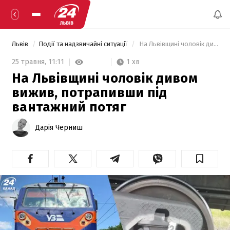
Львів
Події та надзвичайні ситуації
 На Львівщині чоловік дивом вижив, потрапивши під вантажний потяг 
1 хв
25 травня,
11:11
На Львівщині чоловік дивом
вижив, потрапивши під
вантажний потяг
Дарія Черниш