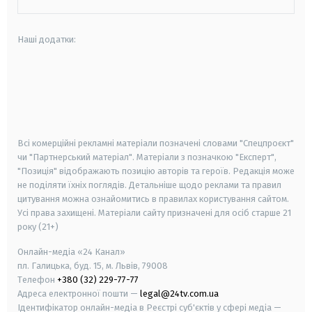
Наші додатки:
android
apple
smart tv
samsung smart tv
Всі комерційні рекламні матеріали позначені словами "Спецпроєкт"
чи "Партнерський матеріал". Матеріали з позначкою "Експерт",
"Позиція" відображають позицію авторів та героїв. Редакція може
не поділяти їхніх поглядів. Детальніше щодо реклами та правил
цитування можна ознайомитись в правилах користування сайтом.
Усі права захищені.
Матеріали сайту призначені для осіб старше
21
року (21+)
Онлайн-медіа «24 Канал»
пл. Галицька, буд. 15, м. Львів, 79008
Телефон
+380 (32) 229-77-77
Адреса електронної пошти —
legal@24tv.com.ua
Ідентифікатор онлайн-медіа в Реєстрі суб'єктів у сфері медіа —