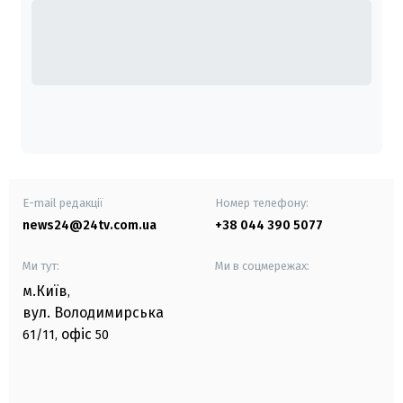
E-mail редакції
Номер телефону:
news24@24tv.com.ua
+38 044 390 5077
Ми тут:
Ми в соцмережах:
м.Київ
,
вул. Володимирська
офіс
61/11,
50