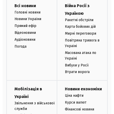
Всі новини
Війна Росії з
Головні новини
Україною
Новини України
Ракетні обстріли
Прямий ефір
Карта бойових дій
Відеоновини
Мирні переговори
Аудіоновини
Повітряна тривога в
Україні
Погода
Масована атака по
Україні
Вибухи у Росії
Втрати ворога
Мобілізація в
Новини економіки
Ціна нафти
Україні
Курси валют
Звільнення з військової
служби
Фінансові новини