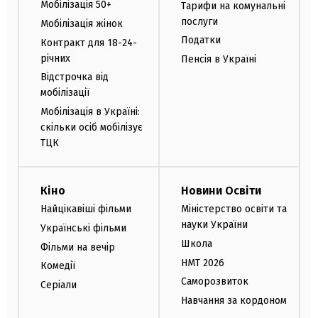
Мобілізація 50+
Тарифи на комунальні
послуги
Мобілізація жінок
Податки
Контракт для 18-24-
річних
Пенсія в Україні
Відстрочка від
мобілізації
Мобілізація в Україні:
скільки осіб мобілізує
ТЦК
Кіно
Новини Освіти
Найцікавіші фільми
Міністерство освіти та
науки України
Українські фільми
Школа
Фільми на вечір
НМТ 2026
Комедії
Саморозвиток
Серіали
Навчання за кордоном