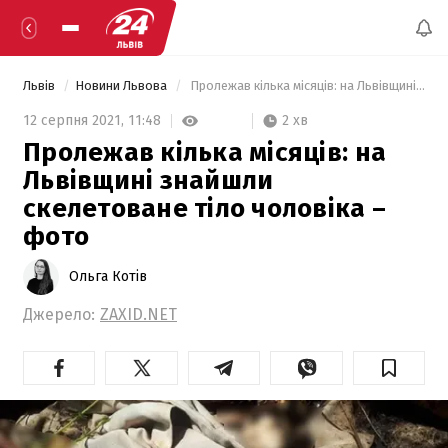
Львів
Новини Львова
 Пролежав кілька місяців: на Львівщині знайшли скелетоване тіло чоловіка – фото 
2 хв
12 серпня 2021,
11:48
Пролежав кілька місяців: на
Львівщині знайшли
скелетоване тіло чоловіка –
фото
Ольга Котів
Джерело:
ZAXID.NET