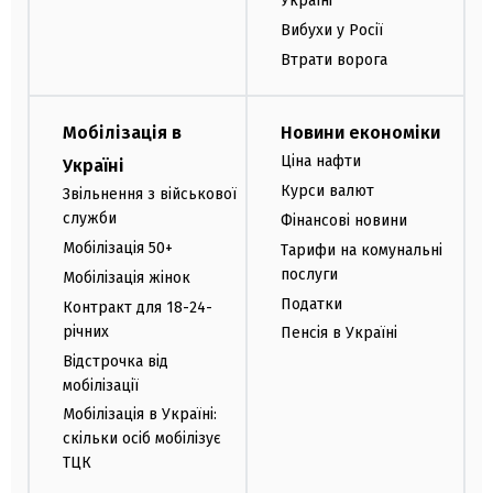
Україні
Вибухи у Росії
Втрати ворога
Мобілізація в
Новини економіки
Ціна нафти
Україні
Курси валют
Звільнення з військової
служби
Фінансові новини
Мобілізація 50+
Тарифи на комунальні
послуги
Мобілізація жінок
Податки
Контракт для 18-24-
річних
Пенсія в Україні
Відстрочка від
мобілізації
Мобілізація в Україні:
скільки осіб мобілізує
ТЦК