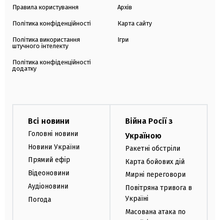
Правила користування
Архів
Політика конфіденційності
Карта сайту
Політика використання
Ігри
штучного інтелекту
Політика конфіденційності
додатку
Всі новини
Війна Росії з
Головні новини
Україною
Новини України
Ракетні обстріли
Прямий ефір
Карта бойових дій
Відеоновини
Мирні переговори
Аудіоновини
Повітряна тривога в
Україні
Погода
Масована атака по