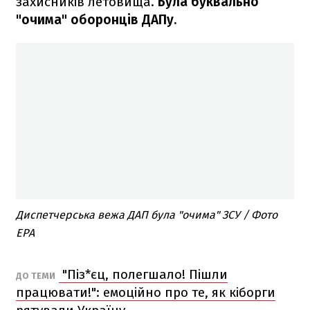
захисників летовища.
Була буквально
"очима" оборонців ДАПу.
Диспетчерська вежа ДАП була "очима" ЗСУ / Фото
EPA
"Піз*єц, полегшало! Пішли
ДО ТЕМИ
працювати!": емоційно про те, як кіборги