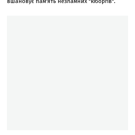
вшановує пам'ять незламних "кіборгів".