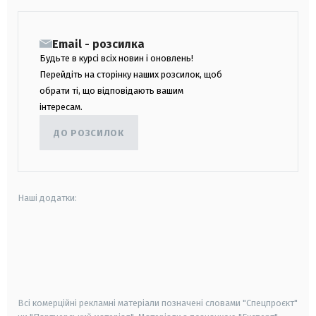
Email - розсилка
Будьте в курсі всіх новин і оновлень!
Перейдіть на сторінку наших розсилок, щоб
обрати ті, що відповідають вашим
інтересам.
ДО РОЗСИЛОК
Наші додатки:
android
apple
smart tv
samsung smart tv
Всі комерційні рекламні матеріали позначені словами "Спецпроєкт"