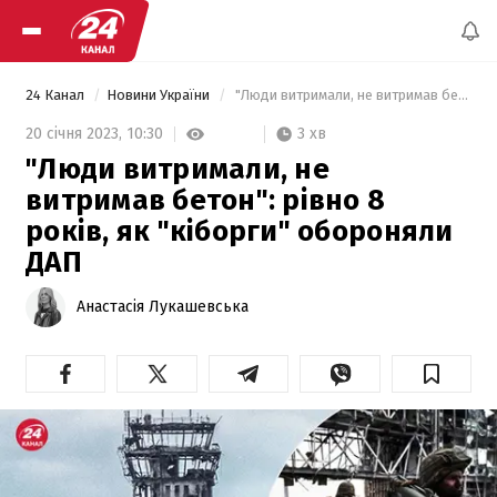
24 Канал
Новини України
 "Люди витримали, не витримав бетон": рівно 8 років, як "кіборги" обороняли ДАП 
3 хв
20 січня 2023,
10:30
"Люди витримали, не
витримав бетон": рівно 8
років, як "кіборги" обороняли
ДАП
Анастасія Лукашевська