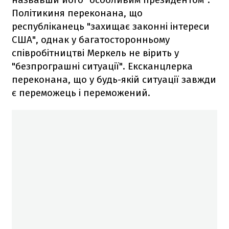
Політикиня переконана, що
республіканець "захищає законні інтереси
США", однак у багатосторонньому
співробітництві Меркель не вірить у
"безпрограшні ситуації". Ексканцлерка
переконана, що у будь-якій ситуації завжди
є переможець і переможений.