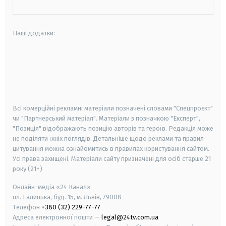
Наші додатки:
android
apple
smart tv
samsung smart tv
Всі комерційні рекламні матеріали позначені словами "Спецпроєкт"
чи "Партнерський матеріал". Матеріали з позначкою "Експерт",
"Позиція" відображають позицію авторів та героїв. Редакція може
не поділяти їхніх поглядів. Детальніше щодо реклами та правил
цитування можна ознайомитись в правилах користування сайтом.
Усі права захищені.
Матеріали сайту призначені для осіб старше
21
року (21+)
Онлайн-медіа «24 Канал»
пл. Галицька, буд. 15, м. Львів, 79008
Телефон
+380 (32) 229-77-77
Адреса електронної пошти —
legal@24tv.com.ua