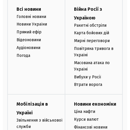
Всі новини
Війна Росії з
Головні новини
Україною
Новини України
Ракетні обстріли
Прямий ефір
Карта бойових дій
Відеоновини
Мирні переговори
Аудіоновини
Повітряна тривога в
Україні
Погода
Масована атака по
Україні
Вибухи у Росії
Втрати ворога
Мобілізація в
Новини економіки
Ціна нафти
Україні
Курси валют
Звільнення з військової
служби
Фінансові новини