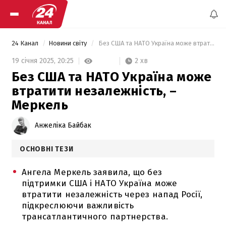
24 Канал
Новини світу
 Без США та НАТО Україна може втратити незалежність, – Меркель 
2 хв
19 січня 2025,
20:25
Без США та НАТО Україна може
втратити незалежність, –
Меркель
Анжеліка Байбак
ОСНОВНІ ТЕЗИ
Ангела Меркель заявила, що без
підтримки США і НАТО Україна може
втратити незалежність через напад Росії,
підкреслюючи важливість
трансатлантичного партнерства.