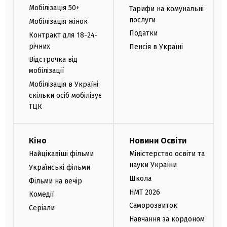
Мобілізація 50+
Тарифи на комунальні
послуги
Мобілізація жінок
Податки
Контракт для 18-24-
річних
Пенсія в Україні
Відстрочка від
мобілізації
Мобілізація в Україні:
скільки осіб мобілізує
ТЦК
Кіно
Новини Освіти
Найцікавіші фільми
Міністерство освіти та
науки України
Українські фільми
Школа
Фільми на вечір
НМТ 2026
Комедії
Саморозвиток
Серіали
Навчання за кордоном