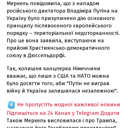
Меркель повідомила, що з нападом
російського диктатора Владіміра Путіна на
Україну було призупинено дію основного
принципу післявоєнного європейського
порядку – територіальної недоторканності.
Про це вона заявила, виступаючи на
прийомі Християнсько-демократичного
союзу в Дюссельдорфі.
Так, колишня канцлерка Німеччини
вважає, що лише з США та НАТО можна
було досягти того, аби "Путін не виграв
війну й Україна залишилася незалежною".
Не пропустіть жодної важливої новини
Підпишіться на 24 Канал у Telegram
Додати
Також Меркель висловилася і про Трампа,
назвавши його "особливим президентом".