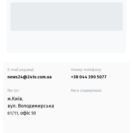
E-mail редакції
Номер телефону:
news24@24tv.com.ua
+38 044 390 5077
Ми тут:
Ми в соцмережах:
м.Київ
,
вул. Володимирська
офіс
61/11,
50