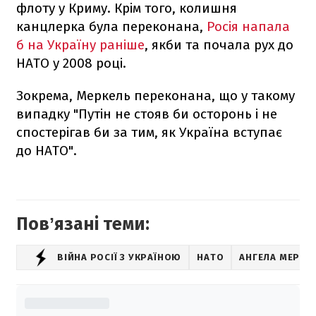
флоту у Криму. Крім того, колишня
канцлерка була переконана,
Росія напала
б на Україну раніше
, якби та почала рух до
НАТО у 2008 році.
Зокрема, Меркель переконана, що у такому
випадку "Путін не стояв би осторонь і не
спостерігав би за тим, як Україна вступає
до НАТО".
Повʼязані теми:
ВІЙНА РОСІЇ З УКРАЇНОЮ
НАТО
АНГЕЛА МЕРКЕ