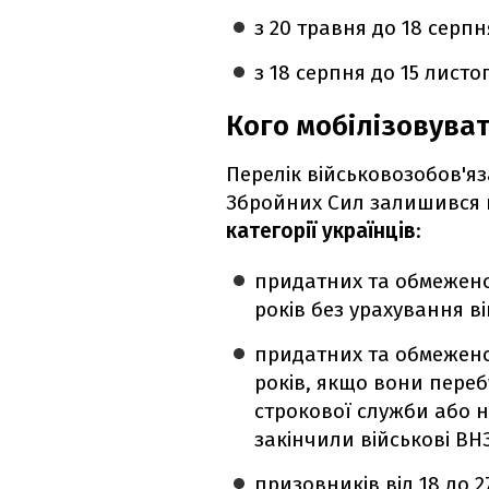
з 20 травня до 18 серпн
з 18 серпня до 15 листо
Кого мобілізовува
Перелік військовозобов'яз
Збройних Сил залишився 
категорії українців
:
придатних та обмежено 
років без урахування ві
придатних та обмежено 
років, якщо вони переб
строкової служби або н
закінчили військові ВНЗ
призовників від 18 до 2