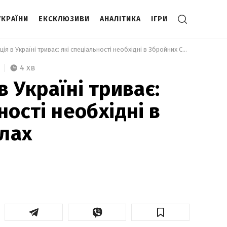
УКРАЇНИ
ЕКСКЛЮЗИВИ
АНАЛІТИКА
ІГРИ
 Мобілізація в Україні триває: які спеціальності необхідні в Збройних Силах 
4 хв
в Україні триває:
ності необхідні в
лах