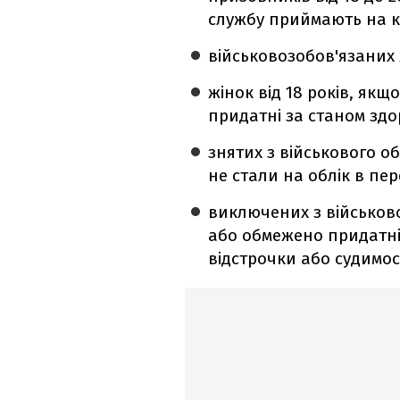
службу приймають на к
військовозобов'язаних ж
жінок від 18 років, якщ
придатні за станом здор
знятих з військового об
не стали на облік в пе
виключених з військово
або обмежено придатні
відстрочки або судимос