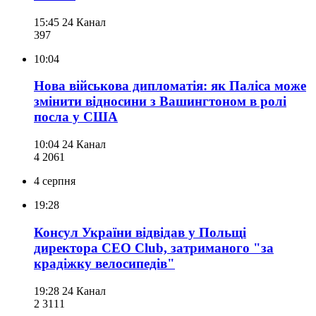
15:45
24 Канал
397
10:04
Нова військова дипломатія: як Паліса може
змінити відносини з Вашингтоном в ролі
посла у США
10:04
24 Канал
4 206
1
4 серпня
19:28
Консул України відвідав у Польщі
директора CEO Club, затриманого "за
крадіжку велосипедів"
19:28
24 Канал
2 311
1