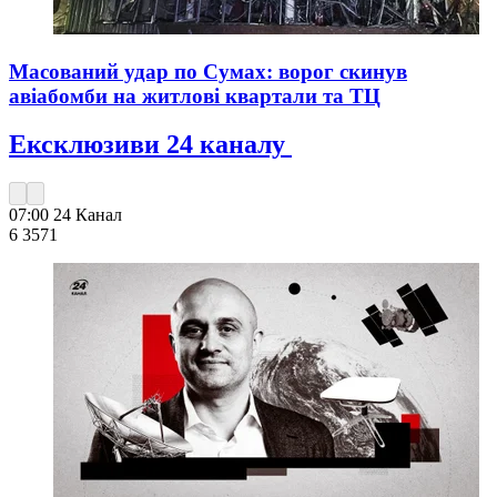
Масований удар по Сумах: ворог скинув
авіабомби на житлові квартали та ТЦ
Ексклюзиви 24 каналу
07:00
24 Канал
6 357
1