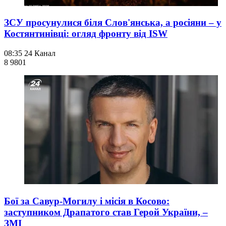
ЗСУ просунулися біля Слов'янська, а росіяни – у
Костянтинівці: огляд фронту від ISW
08:35
24 Канал
8 980
1
Бої за Савур-Могилу і місія в Косово:
заступником Драпатого став Герой України, –
ЗМІ