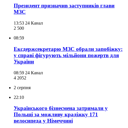
Президент призначив заступників глави
МЗС
13:53
24 Канал
2 500
08:59
Ексдержсекретарю МЗС обрали запобіжку:
у справі фігурують мільйони пожертв для
України
08:59
24 Канал
4 205
2
2 серпня
22:10
Українського бізнесмена затримали у
Польщі за можливу крадіжку 171
велосипеда у Німеччині