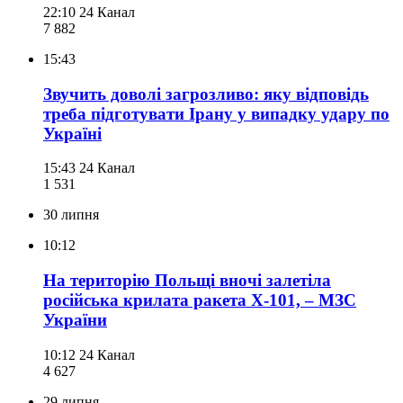
22:10
24 Канал
7 882
15:43
Звучить доволі загрозливо: яку відповідь
треба підготувати Ірану у випадку удару по
Україні
15:43
24 Канал
1 531
30 липня
10:12
На територію Польщі вночі залетіла
російська крилата ракета Х-101, – МЗС
України
10:12
24 Канал
4 627
29 липня