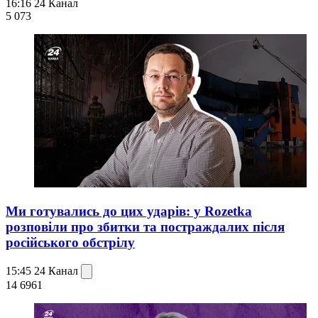
16:16
24 Канал
5 073
Ми готувались до цих ударів: у Rozetka
розповіли про збитки та постраждалих після
російського обстрілу
15:45
24 Канал
14 696
1