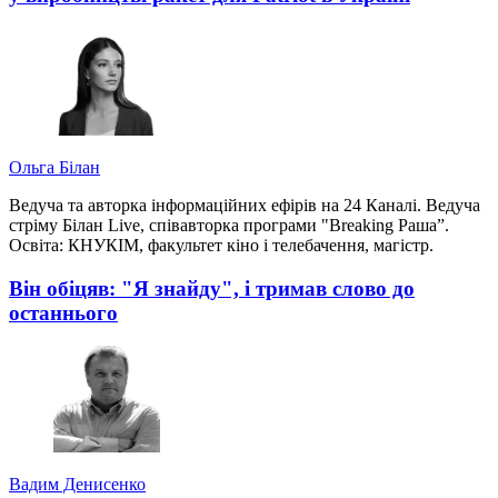
Ольга Білан
Ведуча та авторка інформаційних ефірів на 24 Каналі. Ведуча
стріму Білан Live, співавторка програми "Breaking Раша”.
Освіта: КНУКІМ, факультет кіно і телебачення, магістр.
Він обіцяв: "Я знайду", і тримав слово до
останнього
Вадим Денисенко