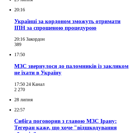
20:16
Українці за кордоном зможуть отримати
ІПН за спрощеною процедурою
20:16
Закордон
389
17:50
МЗС звернулося до паломників із закликом
не їхати в Україну
17:50
24 Канал
2 270
28 липня
22:57
Сибіга поговорив з главою МЗС Ірану:
Тегеран каже, що хоче "відшкодування