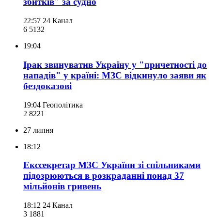
збитків" за судно
22:57
24 Канал
6 513
2
19:04
Ірак звинуватив Україну у "причетності до
нападів" у країні: МЗС відкинуло заяви як
бездоказові
19:04
Геополітика
2 822
1
27 липня
18:12
Екссекретар МЗС України зі спільниками
підозрюються в розкраданні понад 37
мільйонів гривень
18:12
24 Канал
3 188
1