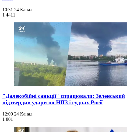
10:31
24 Канал
1 441
1
"Далекобійні санкції" спрацювали: Зеленський
підтвердив удари по НПЗ і суднах Росії
12:00
24 Канал
1 801