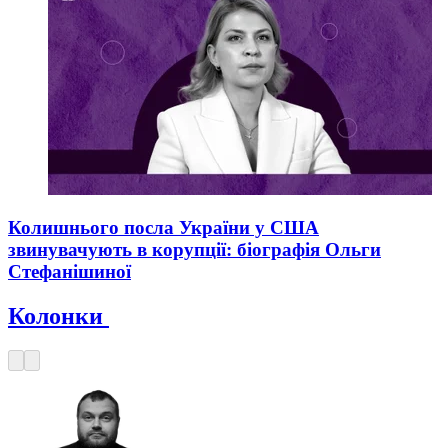
Колишнього посла України у США
звинувачують в корупції: біографія Ольги
Стефанішиної
Колонки