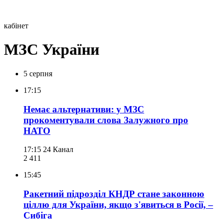
кабінет
МЗС України
5 серпня
17:15
Немає альтернативи: у МЗС
прокоментували слова Залужного про
НАТО
17:15
24 Канал
2 411
15:45
Ракетний підрозділ КНДР стане законною
ціллю для України, якщо з'явиться в Росії, –
Сибіга