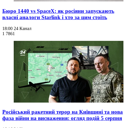
Бюро 1440 vs SpaceX: як росіяни запускають
власні аналоги Starlink і хто за цим стоїть
18:00
24 Канал
1 786
1
Російський ракетний терор на Київщині та нова
фаза війни на виснаження: огляд подій 5 серпня