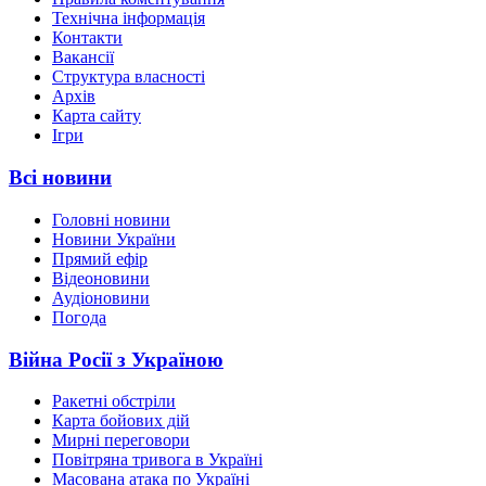
Технічна інформація
Контакти
Вакансії
Структура власності
Архів
Карта сайту
Ігри
Всі новини
Головні новини
Новини України
Прямий ефір
Відеоновини
Аудіоновини
Погода
Війна Росії з Україною
Ракетні обстріли
Карта бойових дій
Мирні переговори
Повітряна тривога в Україні
Масована атака по Україні