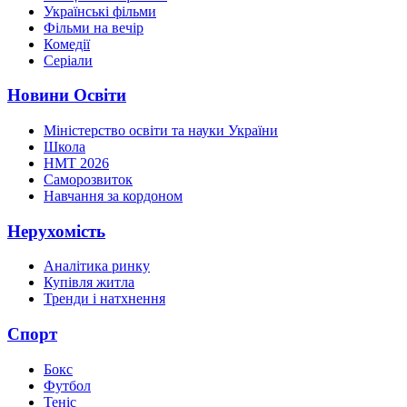
Українські фільми
Фільми на вечір
Комедії
Серіали
Новини Освіти
Міністерство освіти та науки України
Школа
НМТ 2026
Саморозвиток
Навчання за кордоном
Нерухомість
Аналітика ринку
Купівля житла
Тренди і натхнення
Спорт
Бокс
Футбол
Теніс