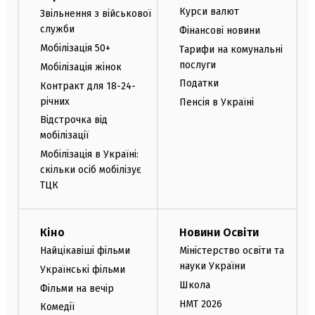
Курси валют
Звільнення з військової
служби
Фінансові новини
Мобілізація 50+
Тарифи на комунальні
послуги
Мобілізація жінок
Податки
Контракт для 18-24-
річних
Пенсія в Україні
Відстрочка від
мобілізації
Мобілізація в Україні:
скільки осіб мобілізує
ТЦК
Кіно
Новини Освіти
Найцікавіші фільми
Міністерство освіти та
науки України
Українські фільми
Школа
Фільми на вечір
НМТ 2026
Комедії