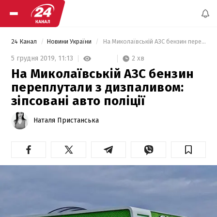
24 Канал
Новини України
 На Миколаївській АЗС бензин переплутали з дизпаливом: зіпсовані авто поліції 
2 хв
5 грудня 2019,
11:13
На Миколаївській АЗС бензин
переплутали з дизпаливом:
зіпсовані авто поліції
Наталя Пристанська