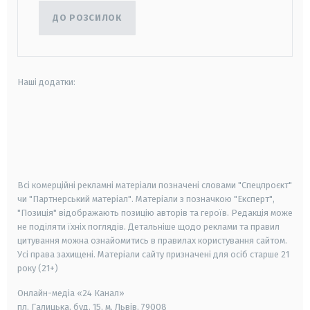
ДО РОЗСИЛОК
Наші додатки:
android
apple
smart tv
samsung smart tv
Всі комерційні рекламні матеріали позначені словами "Спецпроєкт"
чи "Партнерський матеріал". Матеріали з позначкою "Експерт",
"Позиція" відображають позицію авторів та героїв. Редакція може
не поділяти їхніх поглядів. Детальніше щодо реклами та правил
цитування можна ознайомитись в правилах користування сайтом.
Усі права захищені.
Матеріали сайту призначені для осіб старше
21
року (21+)
Онлайн-медіа «24 Канал»
пл. Галицька, буд. 15, м. Львів, 79008