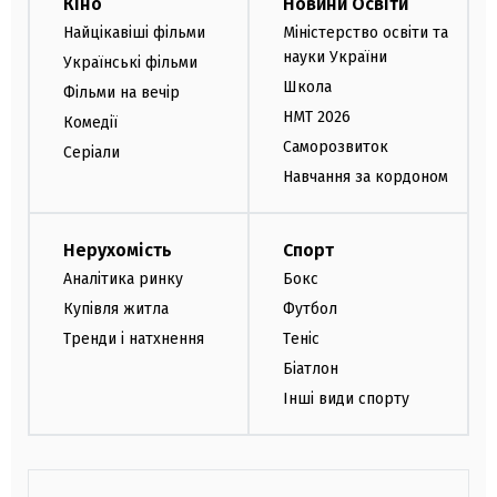
Кіно
Новини Освіти
Найцікавіші фільми
Міністерство освіти та
науки України
Українські фільми
Школа
Фільми на вечір
НМТ 2026
Комедії
Саморозвиток
Серіали
Навчання за кордоном
Нерухомість
Спорт
Аналітика ринку
Бокс
Купівля житла
Футбол
Тренди і натхнення
Теніс
Біатлон
Інші види спорту