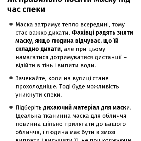
час спеки
Маска затримує тепло всередині, тому
стає важко дихати.
Фахівці радять зняти
маску, якщо людина відчуває, що їй
складно дихати
, але при цьому
намагатися дотримуватися дистанції –
відійти в тінь і випити води.
Зачекайте, коли на вулиці стане
прохолодніше. Тоді буде можливість
уникнути спеки.
Підберіть
дихаючий матеріал для маск
и.
Ідеальна тканинна маска для обличчя
повинна щільно прилягати до вашого
обличчя, і людина має бути в змозі
випрати і висушити її, не пошкоджуючи