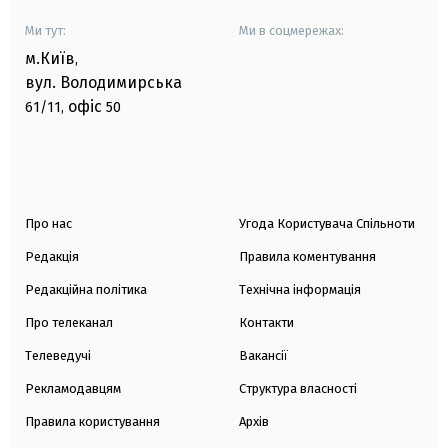
Ми тут:
Ми в соцмережах:
м.Київ
,
вул. Володимирська
офіс
61/11,
50
Про нас
Угода Користувача Спільноти
Редакція
Правила коментування
Редакційна політика
Технічна інформація
Про телеканал
Контакти
Телеведучі
Вакансії
Рекламодавцям
Структура власності
Правила користування
Архів