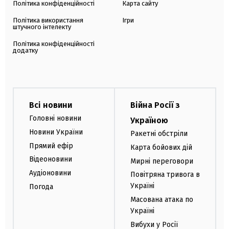
Політика конфіденційності
Карта сайту
Політика використання
Ігри
штучного інтелекту
Політика конфіденційності
додатку
Всі новини
Війна Росії з
Головні новини
Україною
Новини України
Ракетні обстріли
Прямий ефір
Карта бойових дій
Відеоновини
Мирні переговори
Аудіоновини
Повітряна тривога в
Україні
Погода
Масована атака по
Україні
Вибухи у Росії