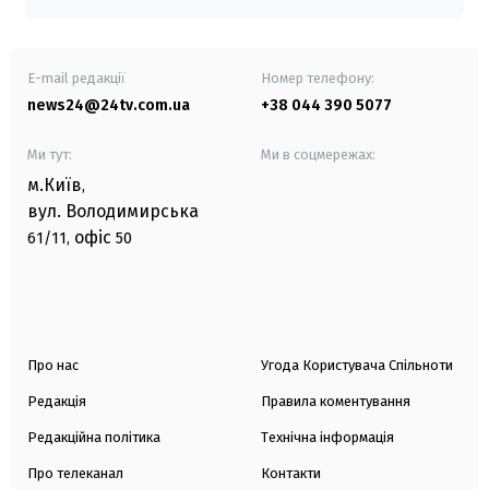
E-mail редакції
Номер телефону:
news24@24tv.com.ua
+38 044 390 5077
Ми тут:
Ми в соцмережах:
м.Київ
,
вул. Володимирська
офіс
61/11,
50
Про нас
Угода Користувача Спільноти
Редакція
Правила коментування
Редакційна політика
Технічна інформація
Про телеканал
Контакти