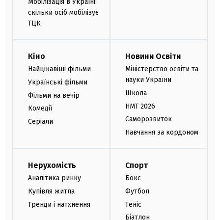
Мобілізація в Україні:
скільки осіб мобілізує
ТЦК
Кіно
Новини Освіти
Найцікавіші фільми
Міністерство освіти та
науки України
Українські фільми
Школа
Фільми на вечір
НМТ 2026
Комедії
Саморозвиток
Серіали
Навчання за кордоном
Нерухомість
Спорт
Аналітика ринку
Бокс
Купівля житла
Футбол
Тренди і натхнення
Теніс
Біатлон