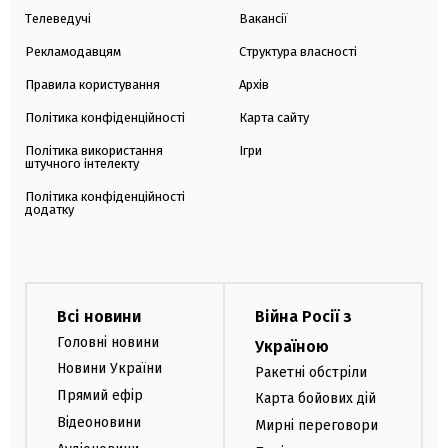
Телеведучі
Вакансії
Рекламодавцям
Структура власності
Правила користування
Архів
Політика конфіденційності
Карта сайту
Політика використання
Ігри
штучного інтелекту
Політика конфіденційності
додатку
Всі новини
Війна Росії з
Головні новини
Україною
Новини України
Ракетні обстріли
Прямий ефір
Карта бойових дій
Відеоновини
Мирні переговори