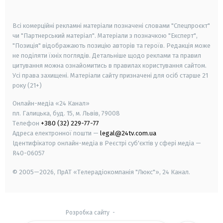
smart tv
samsung smart tv
Всі комерційні рекламні матеріали позначені словами "Спецпроєкт"
чи "Партнерський матеріал". Матеріали з позначкою "Експерт",
"Позиція" відображають позицію авторів та героїв. Редакція може
не поділяти їхніх поглядів. Детальніше щодо реклами та правил
цитування можна ознайомитись в правилах користування сайтом.
Усі права захищені.
Матеріали сайту призначені для осіб старше
21
року (21+)
Онлайн-медіа «24 Канал»
пл. Галицька, буд. 15, м. Львів, 79008
Телефон
+380 (32) 229-77-77
Адреса електронної пошти —
legal@24tv.com.ua
Ідентифікатор онлайн-медіа в Реєстрі суб'єктів у сфері медіа —
R40-06057
© 2005—2026,
ПрАТ «Телерадіокомпанія "Люкс"», 24 Канал.
Розробка сайту
-