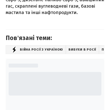
гас, скраплені вуглеводневі гази, базові
мастила та інші нафтопродукти.
Повʼязані теми:
ВІЙНА РОСІЇ З УКРАЇНОЮ
ВИБУХИ В РОСІЇ
ПРО