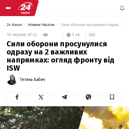
24 Канал
Новини України
 Сили оборони просунулися одразу на 2 важливих напрямках: огляд фронту від ISW 
4 хв
10 червня,
07:42
2
Сили оборони просунулися
одразу на 2 важливих
напрямках: огляд фронту від
ISW
Тетяна Бабич