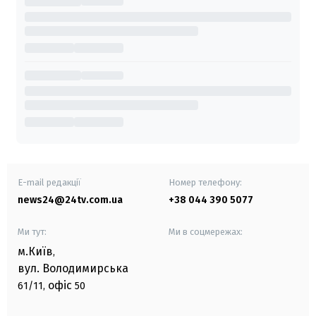
E-mail редакції
Номер телефону:
news24@24tv.com.ua
+38 044 390 5077
Ми тут:
Ми в соцмережах:
м.Київ
,
вул. Володимирська
офіс
61/11,
50