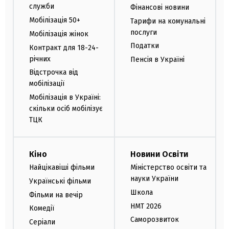
служби
Фінансові новини
Мобілізація 50+
Тарифи на комунальні
послуги
Мобілізація жінок
Податки
Контракт для 18-24-
річних
Пенсія в Україні
Відстрочка від
мобілізації
Мобілізація в Україні:
скільки осіб мобілізує
ТЦК
Кіно
Новини Освіти
Найцікавіші фільми
Міністерство освіти та
науки України
Українські фільми
Школа
Фільми на вечір
НМТ 2026
Комедії
Саморозвиток
Серіали