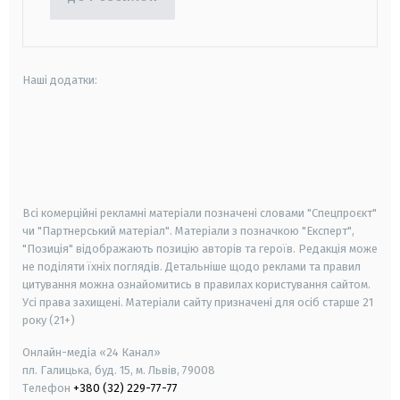
Наші додатки:
android
apple
smart tv
samsung smart tv
Всі комерційні рекламні матеріали позначені словами "Спецпроєкт"
чи "Партнерський матеріал". Матеріали з позначкою "Експерт",
"Позиція" відображають позицію авторів та героїв. Редакція може
не поділяти їхніх поглядів. Детальніше щодо реклами та правил
цитування можна ознайомитись в правилах користування сайтом.
Усі права захищені.
Матеріали сайту призначені для осіб старше
21
року (21+)
Онлайн-медіа «24 Канал»
пл. Галицька, буд. 15, м. Львів, 79008
Телефон
+380 (32) 229-77-77