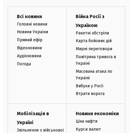
Всі новини
Війна Росії з
Головні новини
Україною
Новини України
Ракетні обстріли
Прямий ефір
Карта бойових дій
Відеоновини
Мирні переговори
Аудіоновини
Повітряна тривога в
Україні
Погода
Масована атака по
Україні
Вибухи у Росії
Втрати ворога
Мобілізація в
Новини економіки
Ціна нафти
Україні
Курси валют
Звільнення з військової