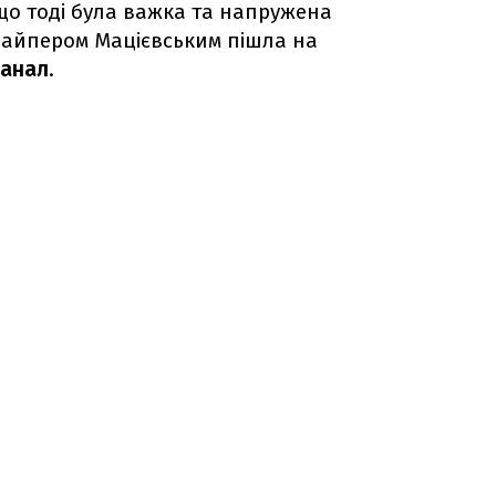
 що тоді була важка та напружена
снайпером Мацієвським пішла на
канал
.