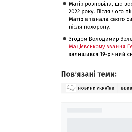
Матір розповіла, що во
2022 року. Після чого п
Матір впізнала свого с
після похорону.
Згодом Володимир Зел
Мацієвському звання Г
залишився 19-річний си
Повʼязані теми:
НОВИНИ УКРАЇНИ
ВБИВ