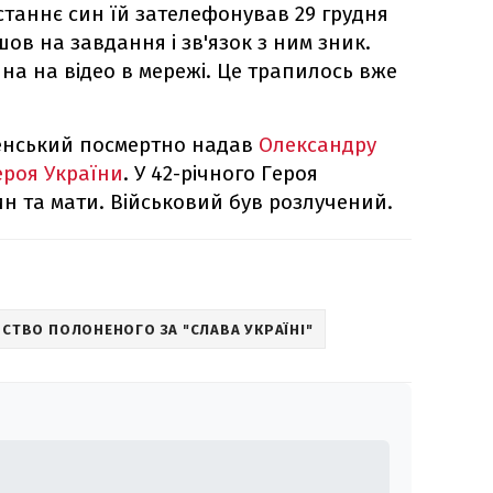
станнє син їй зателефонував 29 грудня
ішов на завдання і зв'язок з ним зник.
ина на відео в мережі. Це трапилось вже
енський посмертно надав
Олександру
ероя України
. У 42-річного Героя
н та мати. Військовий був розлучений.
СТВО ПОЛОНЕНОГО ЗА "СЛАВА УКРАЇНІ"