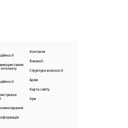
Контакти
ційності
Вакансії
 використання
 інтелекту
Структура власності
Архів
ційності
Карта сайту
ристувача
и
Ігри
коментування
 інформація