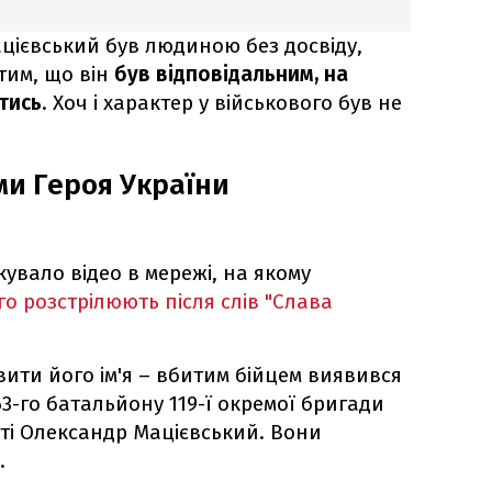
цієвський був людиною без досвіду,
тим, що він
був відповідальним, на
тись
. Хоч і характер у військового був не
ми Героя України
кувало відео в мережі, на якому
го розстрілюють після слів "Слава
ити його ім'я – вбитим бійцем виявився
3-го батальйону 119-ї окремої бригади
сті Олександр Мацієвський. Вони
.