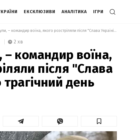
УКРАЇНИ
ЕКСКЛЮЗИВИ
АНАЛІТИКА
ІГРИ
 Усі загинули, – командир воїна, якого розстріляли після "Слава Україні", про трагічний день 
2 хв
, – командир воїна,
іляли після "Слава
о трагічний день