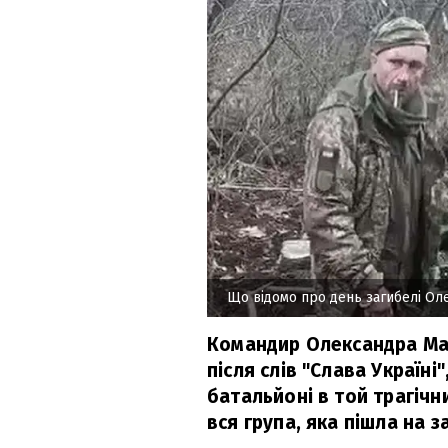
Що відомо про день загибелі Ол
Командир Олександра Мац
після слів "Слава Україні
батальйоні в той трагічн
вся група, яка пішла на з