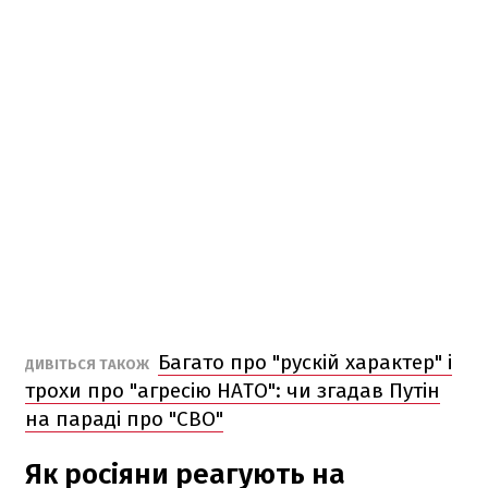
Багато про "рускій характер" і
ДИВІТЬСЯ ТАКОЖ
трохи про "агресію НАТО": чи згадав Путін
на параді про "СВО"
Як росіяни реагують на