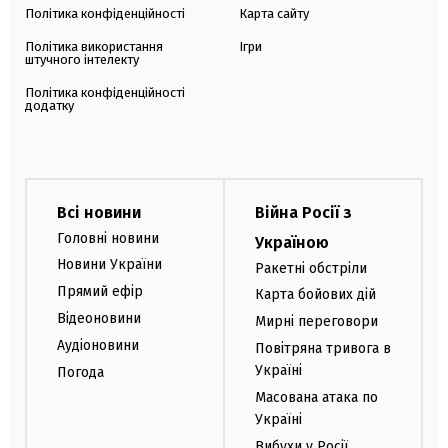
Політика конфіденційності
Карта сайту
Політика використання
Ігри
штучного інтелекту
Політика конфіденційності
додатку
Всі новини
Війна Росії з
Головні новини
Україною
Новини України
Ракетні обстріли
Прямий ефір
Карта бойових дій
Відеоновини
Мирні переговори
Аудіоновини
Повітряна тривога в
Україні
Погода
Масована атака по
Україні
Вибухи у Росії