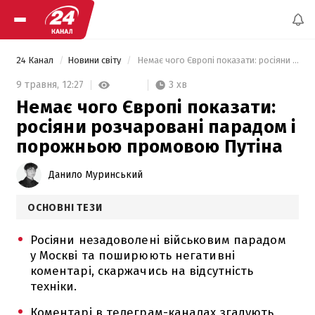
24 Канал
Новини світу
 Немає чого Європі показати: росіяни розчаровані парадом і порожньою промовою Путіна 
3 хв
9 травня,
12:27
Немає чого Європі показати:
росіяни розчаровані парадом і
порожньою промовою Путіна
Данило Муринський
ОСНОВНІ ТЕЗИ
Росіяни незадоволені військовим парадом
у Москві та поширюють негативні
коментарі, скаржачись на відсутність
техніки.
Коментарі в телеграм-каналах згадують