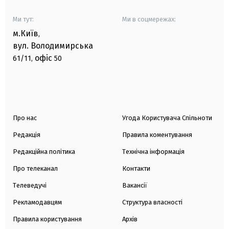
Ми тут:
Ми в соцмережах:
м.Київ
,
вул. Володимирська
офіс
61/11,
50
Про нас
Угода Користувача Спільноти
Редакція
Правила коментування
Редакційна політика
Технічна інформація
Про телеканал
Контакти
Телеведучі
Вакансії
Рекламодавцям
Структура власності
Правила користування
Архів