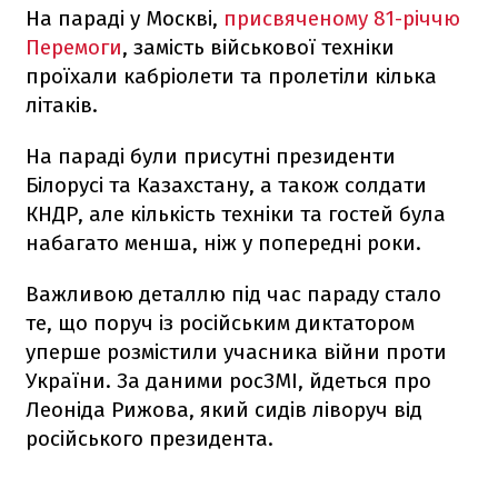
На параді у Москві,
присвяченому 81-річчю
Перемоги
, замість військової техніки
проїхали кабріолети та пролетіли кілька
літаків.
На параді були присутні президенти
Білорусі та Казахстану, а також солдати
КНДР, але кількість техніки та гостей була
набагато менша, ніж у попередні роки.
Важливою деталлю під час параду стало
те, що поруч із російським диктатором
уперше розмістили учасника війни проти
України. За даними росЗМІ, йдеться про
Леоніда Рижова, який сидів ліворуч від
російського президента.