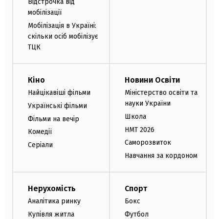
Відстрочка від
мобілізації
Мобілізація в Україні:
скільки осіб мобілізує
ТЦК
Кіно
Новини Освіти
Найцікавіші фільми
Міністерство освіти та
науки України
Українські фільми
Школа
Фільми на вечір
НМТ 2026
Комедії
Саморозвиток
Серіали
Навчання за кордоном
Нерухомість
Спорт
Аналітика ринку
Бокс
Купівля житла
Футбол