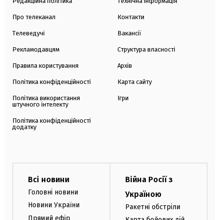
Редакційна політика
Технічна інформація
Про телеканал
Контакти
Телеведучі
Вакансії
Рекламодавцям
Структура власності
Правила користування
Архів
Політика конфіденційності
Карта сайту
Політика використання
Ігри
штучного інтелекту
Політика конфіденційності
додатку
Всі новини
Війна Росії з
Головні новини
Україною
Новини України
Ракетні обстріли
Прямий ефір
Карта бойових дій