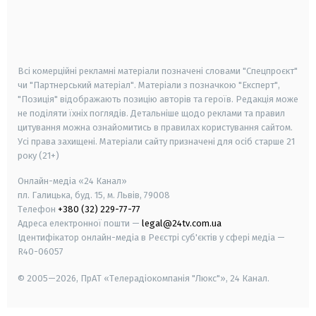
android
apple
smart tv
samsung smart tv
Всі комерційні рекламні матеріали позначені словами "Спецпроєкт"
чи "Партнерський матеріал". Матеріали з позначкою "Експерт",
"Позиція" відображають позицію авторів та героїв. Редакція може
не поділяти їхніх поглядів. Детальніше щодо реклами та правил
цитування можна ознайомитись в правилах користування сайтом.
Усі права захищені.
Матеріали сайту призначені для осіб старше
21
року (21+)
Онлайн-медіа «24 Канал»
пл. Галицька, буд. 15, м. Львів, 79008
Телефон
+380 (32) 229-77-77
Адреса електронної пошти —
legal@24tv.com.ua
Ідентифікатор онлайн-медіа в Реєстрі суб'єктів у сфері медіа —
R40-06057
© 2005—2026,
ПрАТ «Телерадіокомпанія "Люкс"», 24 Канал.