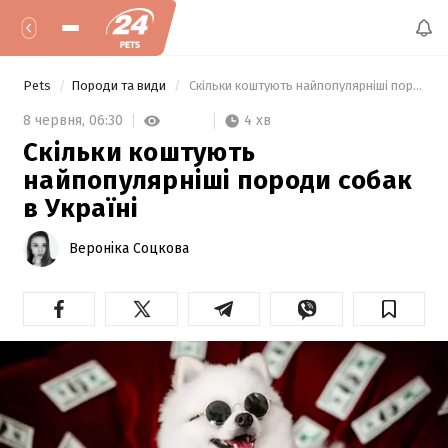
Pets
Породи та види
 Скільки коштують найпопулярніші породи собак в Україні 
4 хв
8 червня,
06:30
Скільки коштують
найпопулярніші породи собак
в Україні
Вероніка Соцкова