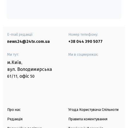
E-mail редакції
Номер телефону:
news24@24tv.com.ua
+38 044 390 5077
Ми тут:
Ми в соцмережах:
м.Київ
,
вул. Володимирська
офіс
61/11,
50
Про нас
Угода Користувача Спільноти
Редакція
Правила коментування