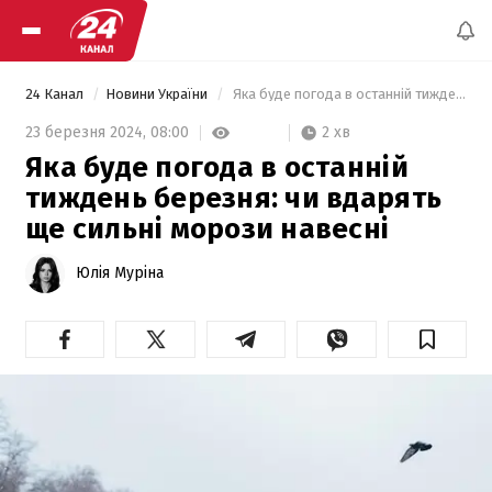
24 Канал
Новини України
 Яка буде погода в останній тиждень березня: чи вдарять ще сильні морози навесні 
2 хв
23 березня 2024,
08:00
Яка буде погода в останній
тиждень березня: чи вдарять
ще сильні морози навесні
Юлія Муріна