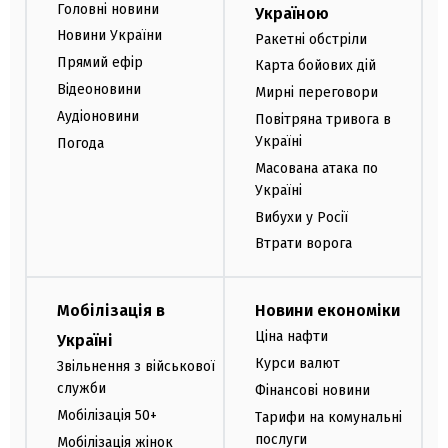
Головні новини
Україною
Новини України
Ракетні обстріли
Прямий ефір
Карта бойових дій
Відеоновини
Мирні переговори
Аудіоновини
Повітряна тривога в
Україні
Погода
Масована атака по
Україні
Вибухи у Росії
Втрати ворога
Мобілізація в
Новини економіки
Ціна нафти
Україні
Курси валют
Звільнення з військової
служби
Фінансові новини
Мобілізація 50+
Тарифи на комунальні
послуги
Мобілізація жінок