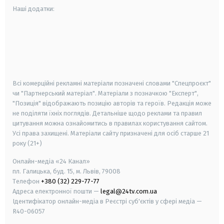
Наші додатки:
android
apple
smart tv
samsung smart tv
Всі комерційні рекламні матеріали позначені словами "Спецпроєкт"
чи "Партнерський матеріал". Матеріали з позначкою "Експерт",
"Позиція" відображають позицію авторів та героїв. Редакція може
не поділяти їхніх поглядів. Детальніше щодо реклами та правил
цитування можна ознайомитись в правилах користування сайтом.
Усі права захищені.
Матеріали сайту призначені для осіб старше
21
року (21+)
Онлайн-медіа «24 Канал»
пл. Галицька, буд. 15, м. Львів, 79008
Телефон
+380 (32) 229-77-77
Адреса електронної пошти —
legal@24tv.com.ua
Ідентифікатор онлайн-медіа в Реєстрі суб'єктів у сфері медіа —
R40-06057