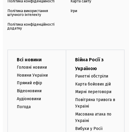
Політика конфіденційності
Карта сайту
Політика використання
Ігри
штучного інтелекту
Політика конфіденційності
додатку
Всі новини
Війна Росії з
Головні новини
Україною
Новини України
Ракетні обстріли
Прямий ефір
Карта бойових дій
Відеоновини
Мирні переговори
Аудіоновини
Повітряна тривога в
Україні
Погода
Масована атака по
Україні
Вибухи у Росії