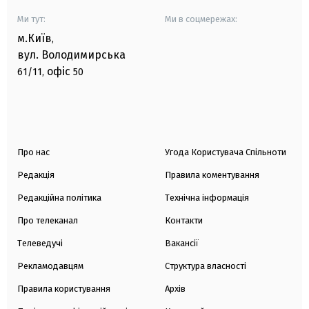
Ми тут:
Ми в соцмережах:
м.Київ
,
вул. Володимирська
офіс
61/11,
50
Про нас
Угода Користувача Спільноти
Редакція
Правила коментування
Редакційна політика
Технічна інформація
Про телеканал
Контакти
Телеведучі
Вакансії
Рекламодавцям
Структура власності
Правила користування
Архів