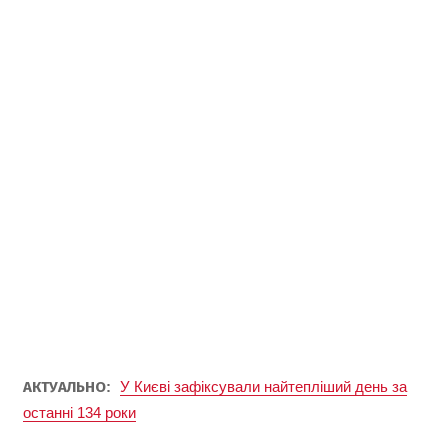
АКТУАЛЬНО
:
У Києві зафіксували найтепліший день за
останні 134 роки