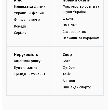
Кіно
Новини Освіти
Найцікавіші фільми
Міністерство освіти та
науки України
Українські фільми
Школа
Фільми на вечір
НМТ 2026
Комедії
Саморозвиток
Серіали
Навчання за кордоном
Нерухомість
Спорт
Аналітика ринку
Бокс
Купівля житла
Футбол
Тренди і натхнення
Теніс
Біатлон
Інші види спорту