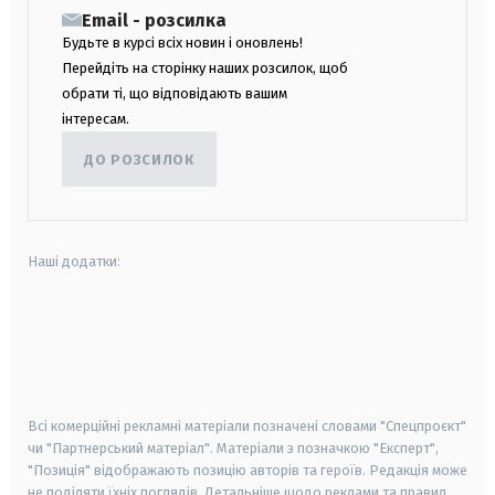
Email - розсилка
Будьте в курсі всіх новин і оновлень!
Перейдіть на сторінку наших розсилок, щоб
обрати ті, що відповідають вашим
інтересам.
ДО РОЗСИЛОК
Наші додатки:
android
apple
smart tv
samsung smart tv
Всі комерційні рекламні матеріали позначені словами "Спецпроєкт"
чи "Партнерський матеріал". Матеріали з позначкою "Експерт",
"Позиція" відображають позицію авторів та героїв. Редакція може
не поділяти їхніх поглядів. Детальніше щодо реклами та правил