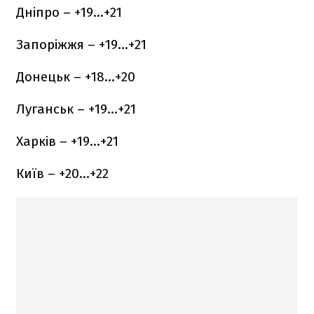
Дніпро – +19…+21
Запоріжжя – +19…+21
Донецьк – +18…+20
Луганськ – +19…+21
Харків – +19…+21
Київ – +20…+22