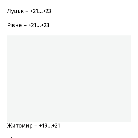
Луцьк – +21…+23
Рівне – +21…+23
Житомир – +19…+21