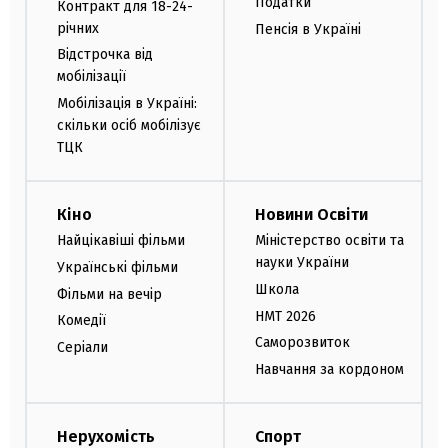
Податки
Контракт для 18-24-
річних
Пенсія в Україні
Відстрочка від
мобілізації
Мобілізація в Україні:
скільки осіб мобілізує
ТЦК
Кіно
Новини Освіти
Найцікавіші фільми
Міністерство освіти та
науки України
Українські фільми
Школа
Фільми на вечір
НМТ 2026
Комедії
Саморозвиток
Серіали
Навчання за кордоном
Нерухомість
Спорт