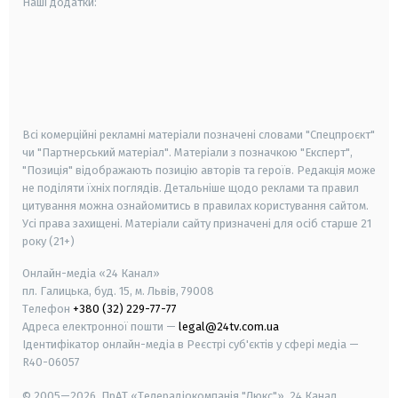
Наші додатки:
android
apple
smart tv
samsung smart tv
Всі комерційні рекламні матеріали позначені словами "Спецпроєкт"
чи "Партнерський матеріал". Матеріали з позначкою "Експерт",
"Позиція" відображають позицію авторів та героїв. Редакція може
не поділяти їхніх поглядів. Детальніше щодо реклами та правил
цитування можна ознайомитись в правилах користування сайтом.
Усі права захищені.
Матеріали сайту призначені для осіб старше
21
року (21+)
Онлайн-медіа «24 Канал»
пл. Галицька, буд. 15, м. Львів, 79008
Телефон
+380 (32) 229-77-77
Адреса електронної пошти —
legal@24tv.com.ua
Ідентифікатор онлайн-медіа в Реєстрі суб'єктів у сфері медіа —
R40-06057
© 2005—2026,
ПрАТ «Телерадіокомпанія "Люкс"», 24 Канал.