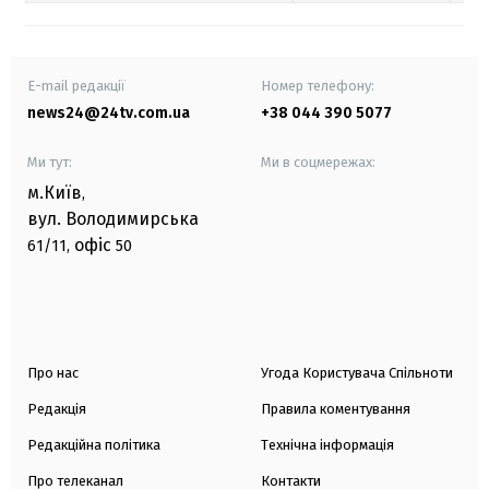
E-mail редакції
Номер телефону:
news24@24tv.com.ua
+38 044 390 5077
Ми тут:
Ми в соцмережах:
м.Київ
,
вул. Володимирська
офіс
61/11,
50
Про нас
Угода Користувача Спільноти
Редакція
Правила коментування
Редакційна політика
Технічна інформація
Про телеканал
Контакти