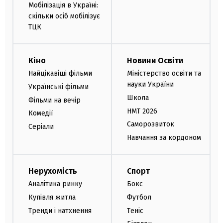
Мобілізація в Україні:
скільки осіб мобілізує
ТЦК
Кіно
Новини Освіти
Найцікавіші фільми
Міністерство освіти та
науки України
Українські фільми
Школа
Фільми на вечір
НМТ 2026
Комедії
Саморозвиток
Серіали
Навчання за кордоном
Нерухомість
Спорт
Аналітика ринку
Бокс
Купівля житла
Футбол
Тренди і натхнення
Теніс