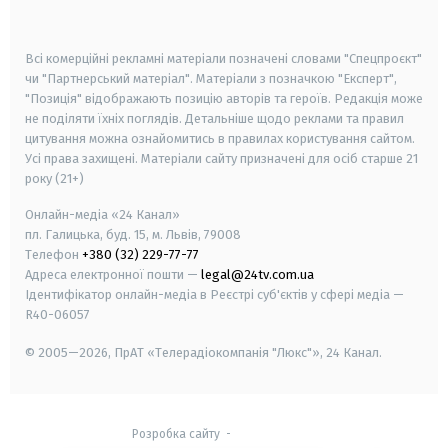
smart tv
samsung smart tv
Всі комерційні рекламні матеріали позначені словами "Спецпроєкт"
чи "Партнерський матеріал". Матеріали з позначкою "Експерт",
"Позиція" відображають позицію авторів та героїв. Редакція може
не поділяти їхніх поглядів. Детальніше щодо реклами та правил
цитування можна ознайомитись в правилах користування сайтом.
Усі права захищені.
Матеріали сайту призначені для осіб старше
21
року (21+)
Онлайн-медіа «24 Канал»
пл. Галицька, буд. 15, м. Львів, 79008
Телефон
+380 (32) 229-77-77
Адреса електронної пошти —
legal@24tv.com.ua
Ідентифікатор онлайн-медіа в Реєстрі суб'єктів у сфері медіа —
R40-06057
© 2005—2026,
ПрАТ «Телерадіокомпанія "Люкс"», 24 Канал.
Розробка сайту
-