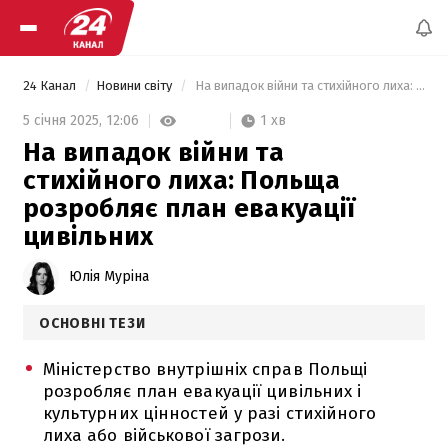
24 Канал
Новини світу
 На випадок війни та стихійного лиха: Польща розробляє план евакуації цивільних 
1 хв
5 січня 2025,
12:06
На випадок війни та
стихійного лиха: Польща
розробляє план евакуації
цивільних
Юлія Муріна
ОСНОВНІ ТЕЗИ
Міністерство внутрішніх справ Польщі
розробляє план евакуації цивільних і
культурних цінностей у разі стихійного
лиха або військової загрози.