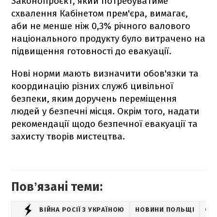
Законопроєкт, який потребуватиме
схвалення Кабінетом прем'єра, вимагає,
аби не менше ніж 0,3% річного валового
національного продукту було витрачено на
підвищення готовності до евакуації.
Нові норми мають визначити обов'язки та
координацію різних служб цивільної
безпеки, яким доручень переміщення
людей у безпечні місця. Окрім того, надати
рекомендації щодо безпечної евакуації та
захисту творів мистецтва.
Повʼязані теми:
ВІЙНА РОСІЇ З УКРАЇНОЮ
НОВИНИ ПОЛЬЩІ
СМ