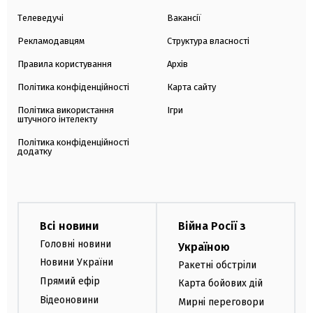
Телеведучі
Вакансії
Рекламодавцям
Структура власності
Правила користування
Архів
Політика конфіденційності
Карта сайту
Політика використання
Ігри
штучного інтелекту
Політика конфіденційності
додатку
Всі новини
Війна Росії з
Головні новини
Україною
Новини України
Ракетні обстріли
Прямий ефір
Карта бойових дій
Відеоновини
Мирні переговори