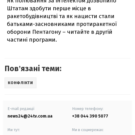
Як полювання за інтелектом дозволило
Штатам здобути перше місце в
ракетобудівництві та як нацисти стали
батьками-засновниками протиракетної
оборони Пентагону – читайте в другій
частині програми.
Повʼязані теми:
КОНФЛІКТИ
E-mail редакції
Номер телефону:
news24@24tv.com.ua
+38 044 390 5077
Ми тут:
Ми в соцмережах: