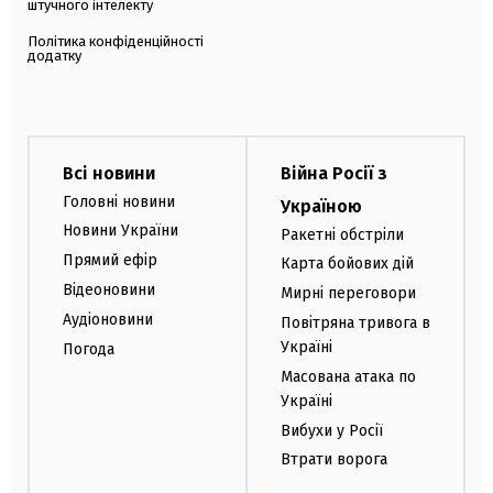
штучного інтелекту
Політика конфіденційності
додатку
Всі новини
Війна Росії з
Головні новини
Україною
Новини України
Ракетні обстріли
Прямий ефір
Карта бойових дій
Відеоновини
Мирні переговори
Аудіоновини
Повітряна тривога в
Україні
Погода
Масована атака по
Україні
Вибухи у Росії
Втрати ворога