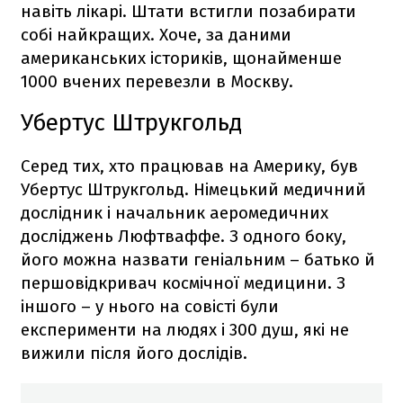
навіть лікарі. Штати встигли позабирати
собі найкращих. Хоче, за даними
американських істориків, щонайменше
1000 вчених перевезли в Москву.
Убертус
Штрукгольд
Серед тих, хто працював на Америку, був
Убертус Штрукгольд. Німецький медичний
дослідник і начальник аеромедичних
досліджень Люфтваффе. З одного боку,
його можна назвати геніальним – батько й
першовідкривач космічної медицини. З
іншого – у нього на совісті були
експерименти на людях і 300 душ, які не
вижили після його дослідів.