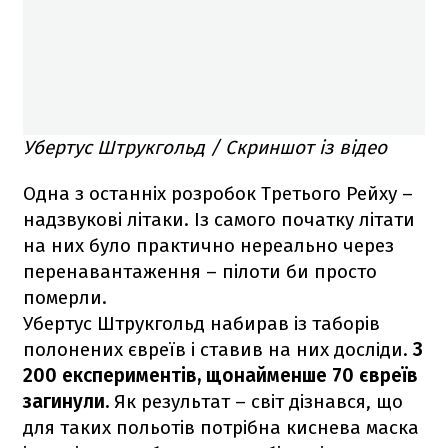
Убертус Штрукгольд / Скриншот із відео
Одна з останніх розробок Третього Рейху –
надзвукові літаки. Із самого початку літати
на них було практично нереально через
перенавантаження – пілоти би просто
померли.
Убертус Штрукгольд набирав із таборів
полонених євреїв і ставив на них досліди.
З
200 експериментів, щонайменше 70 євреїв
загинули.
Як результат – світ дізнався, що
для таких польотів потрібна киснева маска