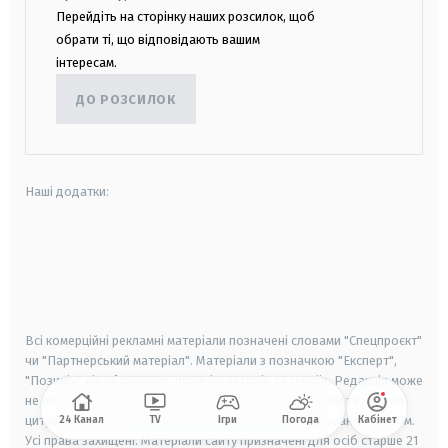
Перейдіть на сторінку наших розсилок, щоб
обрати ті, що відповідають вашим
інтересам.
ДО РОЗСИЛОК
Наші додатки:
android
apple
smart tv
samsung smart tv
Всі комерційні рекламні матеріали позначені словами "Спецпроєкт"
чи "Партнерський матеріал". Матеріали з позначкою "Експерт",
"Позиція" відображають позицію авторів та героїв. Редакція може
не поділяти їхніх поглядів. Детальніше щодо реклами та правил
цитування можна ознайомитись в правилах користування сайтом.
24 Канал
TV
Ігри
Погода
Кабінет
Усі права захищені.
Матеріали сайту призначені для осіб старше
21