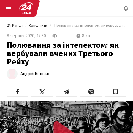
24 Канал
Конфлікти
 Полювання за інтелектом: як вербували вчених Третього Рейху 
8 хв
8 червня 2020,
17:30
Полювання за інтелектом: як
вербували вчених Третього
Рейху
Андрій Конько