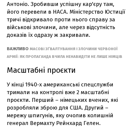
Антоніо. Зробивши успішну кар'єру там,
його перевели в НАСА. Міністерство Юстиції
тричі відкривало проти нього справу за
військові злочини, але через відсутність
доказів їх одразу ж закривали.
ВАЖЛИВО
МАСОВІ ЗҐВАЛТУВАННЯ І ЗЛОЧИНИ ЧЕРВОНОЇ
АРМІЇ: ЯК ПРОПАГАНДА ВЧИЛА НЕНАВИДІТИ НЕ ЛИШЕ НІМЦІВ
Масштабні проєкти
У кінці 1940-х американські спецслужби
тримали на контролі вже 2 масштабні
проєкти. Перший – німецьких вчених, які
розробляли зброю для США. Другий –
мережу шпигунів, яку очолив колишній
генерал Вермахту Рейнхард Гелен.