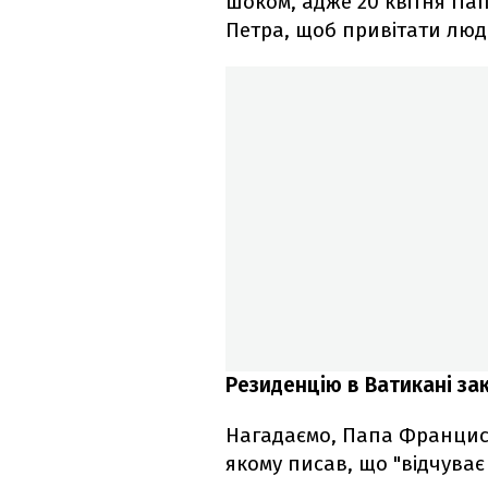
шоком, адже 20 квітня Па
Петра, щоб привітати люд
Резиденцію в Ватикані зак
Нагадаємо, Папа Франциск
якому писав, що "відчуває