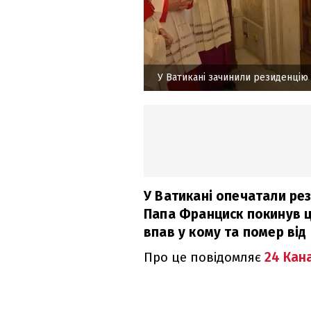
У Ватикані зачинили резиденцію
У Ватикані опечатали рез
Папа Франциск покинув це
впав у кому та помер від 
Про це повідомляє
24 Кан