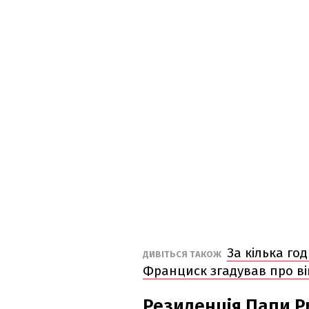
За кілька год
ДИВІТЬСЯ ТАКОЖ
Франциск згадував про вій
Резиденція Папи Р