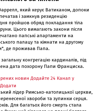
 Фаррелл, який керує Ватиканом, допоки
опечатав і замкнув резиденцію
 дня пройшов обряд покладання тіла
руни. Цього вимагають закони після
печатано папські апартаменти на
ського палацу та кімнати на другому
и", де проживав Папа.
 загальну конгрегацію кардиналів, під
чена дата похорону Папи Франциска.
ірених новин
Додайте 24 Канал у
Додати
кий лідер Римсько-католицької церкви,
перенесеної хвороби та зупинки серця.
ків. Для багатьох його смерть стала