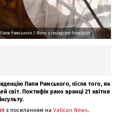
 Папи Римського
/ Фото з Instagram franciscus
иденцію Папи Римського, після того, як
й світ. Понтифік рано вранці 21 квітня
інсульту.
ал
з посиланням на
Vatican News
.