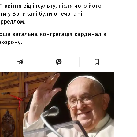
квітня від інсульту, після чого його
ти у Ватикані були опечатані
рреллом.
перша загальна конгрегація кардиналів
охорону.