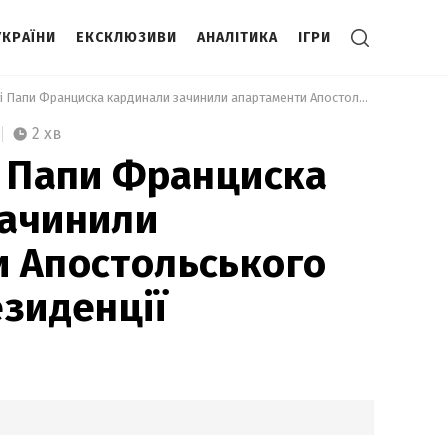
УКРАЇНИ
ЕКСКЛЮЗИВИ
АНАЛІТИКА
ІГРИ
 Після смерті Папи Франциска кардинали зачинили апартаменти Апостольського палацу та резиденції 
2 хв
і Папи Франциска
зачинили
 Апостольського
езиденції