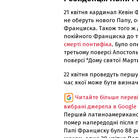
21 квітня кардинал Кевін
не оберуть нового Папу, 
Франциска. Також того ж
покійного Франциска до т
смерті понтифіка
. Було о
третьому поверсі Апостоль
поверсі "Дому святої Март
22 квітня проведуть першу
час якої може бути визна
Читайте більше перев
вибрані джерела в Google
Перший латиноамерикансь
помер напередодні після 
Папі Франциску було 88 ро