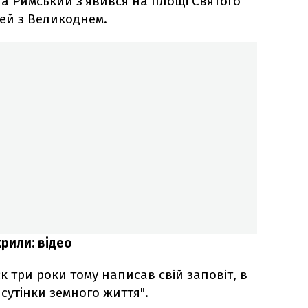
па Римський з’явився на площі Святого
ей з Великоднем.
рили: відео
 три роки тому написав свій заповіт, в
 сутінки земного життя".