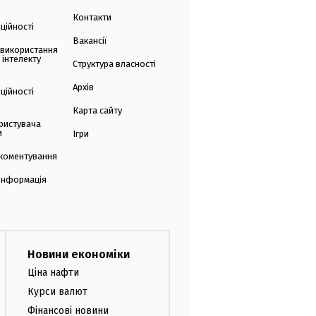
Контакти
ційності
Вакансії
 використання
 інтелекту
Структура власності
Архів
ційності
Карта сайту
ристувача
и
Ігри
коментування
 інформація
Новини економіки
Ціна нафти
Курси валют
Фінансові новини