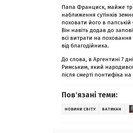
Папа Франциск, майже три
наближення сутінків земно
поховати його в папській 
Він навіть додав до запов
всі витрати на похованн
від благодійника.
До слова, в Аргентині 7 
Римським, який народився 
після смерті понтифіка на
Повʼязані теми:
НОВИНИ СВІТУ
ВАТИКАН