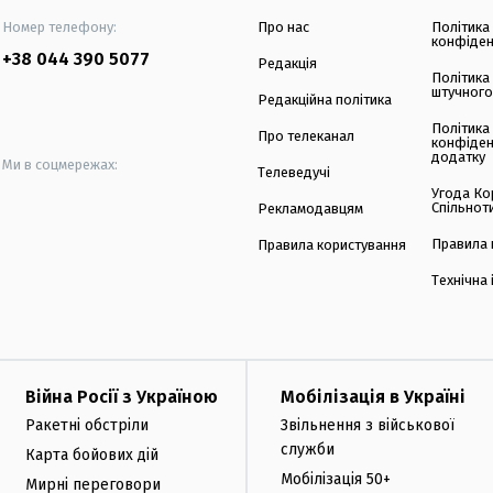
Номер телефону:
Про нас
Політика
конфіден
+38 044 390 5077
Редакція
Політика
штучного
Редакційна політика
Політика
Про телеканал
конфіден
додатку
Ми в соцмережах:
Телеведучі
Угода Ко
Спільнот
Рекламодавцям
Правила 
Правила користування
Технічна
Війна Росії з Україною
Мобілізація в Україні
Ракетні обстріли
Звільнення з військової
служби
Карта бойових дій
Мобілізація 50+
Мирні переговори