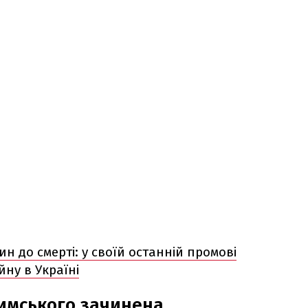
ин до смерті: у своїй останній промові
ну в Україні
имського зачинена