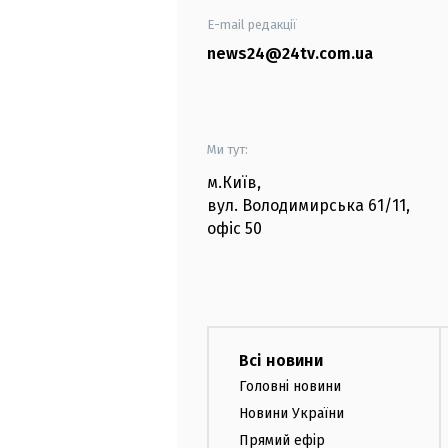
E-mail редакції
news24@24tv.com.ua
Ми тут:
м.Київ
,
вул. Володимирська
61/11,
офіс
50
Всі новини
Головні новини
Новини України
Прямий ефір