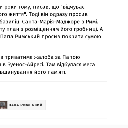
 роки тому, писав, що "відчуває
го життя". Тоді він одразу просив
базиліці Санта-Марія-Маджоре в Римі.
іту план з розміщенням його гробниці. А
я Папа Римський просив покрити сумою
днів триватиме жалоба за Папою
в Буенос-Айресі. Там відбулася меса
 вшанування його пам'яті.
ПАПА РИМСЬКИЙ