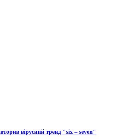
вторив вірусний тренд "six – seven"