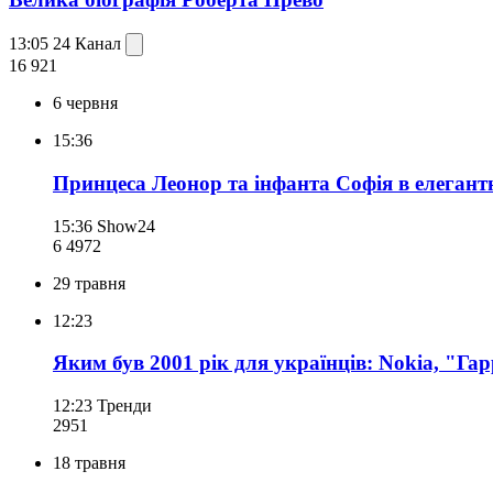
13:05
24 Канал
16 921
6 червня
15:36
Принцеса Леонор та інфанта Софія в елеган
15:36
Show24
6 497
2
29 травня
12:23
Яким був 2001 рік для українців: Nokia, "Га
12:23
Тренди
295
1
18 травня