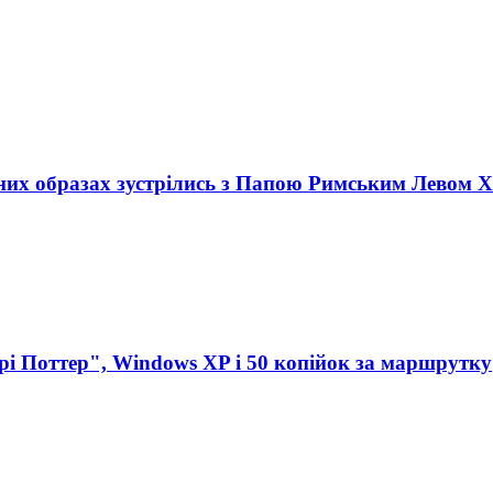
тних образах зустрілись з Папою Римським Левом 
ррі Поттер", Windows XP і 50 копійок за маршрутку