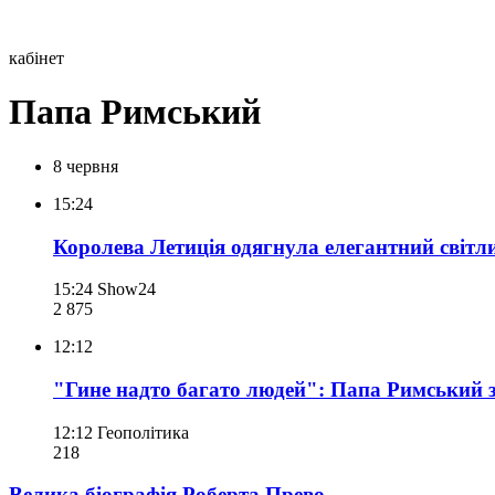
кабінет
Папа Римський
8 червня
15:24
Королева Летиція одягнула елегантний світли
15:24
Show24
2 875
12:12
"Гине надто багато людей": Папа Римський з
12:12
Геополітика
218
Велика біографія Роберта Прево