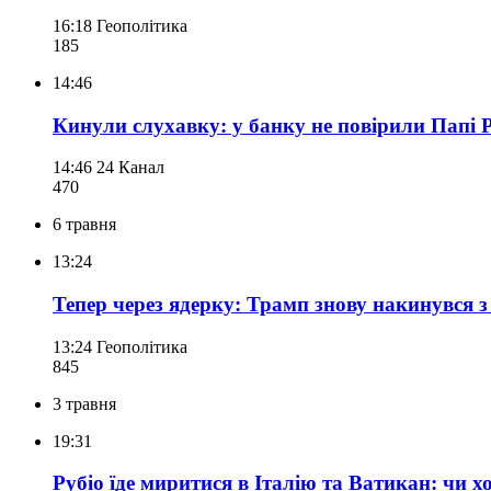
16:18
Геополітика
185
14:46
Кинули слухавку: у банку не повірили Папі 
14:46
24 Канал
470
6 травня
13:24
Тепер через ядерку: Трамп знову накинувся
13:24
Геополітика
845
3 травня
19:31
Рубіо їде миритися в Італію та Ватикан: чи х