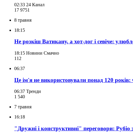
02:33
24 Канал
17 975
1
8 травня
18:15
Не розкіш Ватикану, а хот-дог і севіче: улюб
18:15
Новини Смачно
112
06:37
Це ім'я не використовували понад 120 років
06:37
Тренди
1 540
7 травня
16:18
"Дружні і конструктивні" переговори: Рубіо