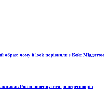
й образ: чому її look порівняли з Кейт Міддлтон
акликав Росію повернутися до переговорів