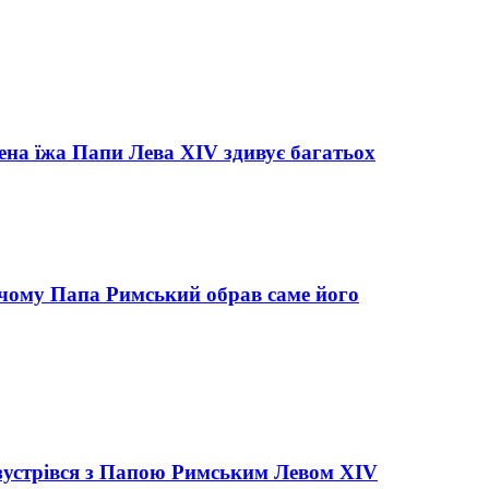
лена їжа Папи Лева XIV здивує багатьох
: чому Папа Римський обрав саме його
 зустрівся з Папою Римським Левом XIV