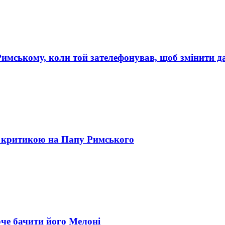
Римському, коли той зателефонував, щоб змінити д
 з критикою на Папу Римського
оче бачити його Мелоні