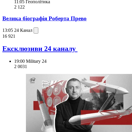
11:05
Геополітика
2 122
Велика біографія Роберта Прево
13:05
24 Канал
16 921
Ексклюзиви 24 каналу
19:00
Military 24
2 003
1