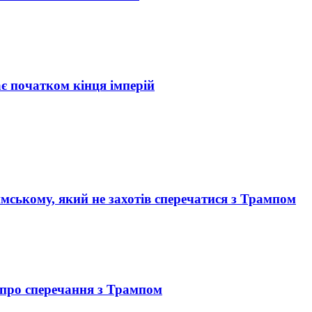
ає початком кінця імперій
мському, який не захотів сперечатися з Трампом
й про сперечання з Трампом