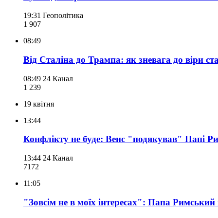
19:31
Геополітика
1 907
08:49
Від Сталіна до Трампа: як зневага до віри ст
08:49
24 Канал
1 239
19 квітня
13:44
Конфлікту не буде: Венс "подякував" Папі Ри
13:44
24 Канал
717
2
11:05
"Зовсім не в моїх інтересах": Папа Римськи