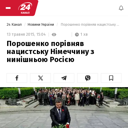
24 Канал
Новини України
 Порошенко порівняв нацистську Німеччину з нинішньою Росією 
1 хв
13 травня 2015,
15:04
Порошенко порівняв
нацистську Німеччину з
нинішньою Росією