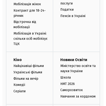
послуги
Мобілізація жінок
Податки
Контракт для 18-24-
річних
Пенсія в Україні
Відстрочка від
мобілізації
Мобілізація в Україні:
скільки осіб мобілізує
ТЦК
Кіно
Новини Освіти
Найцікавіші фільми
Міністерство освіти та
науки України
Українські фільми
Школа
Фільми на вечір
НМТ 2026
Комедії
Саморозвиток
Серіали
Навчання за кордоном