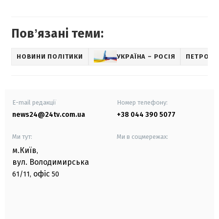
Повʼязані теми:
НОВИНИ ПОЛІТИКИ
УКРАЇНА – РОСІЯ
ПЕТРО П
E-mail редакції
Номер телефону:
news24@24tv.com.ua
+38 044 390 5077
Ми тут:
Ми в соцмережах:
м.Київ
,
вул. Володимирська
офіс
61/11,
50