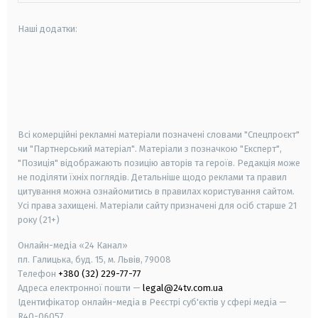
Наші додатки:
android
apple
smart tv
samsung smart tv
Всі комерційні рекламні матеріали позначені словами "Спецпроєкт"
чи "Партнерський матеріал". Матеріали з позначкою "Експерт",
"Позиція" відображають позицію авторів та героїв. Редакція може
не поділяти їхніх поглядів. Детальніше щодо реклами та правил
цитування можна ознайомитись в правилах користування сайтом.
Усі права захищені.
Матеріали сайту призначені для осіб старше
21
року (21+)
Онлайн-медіа «24 Канал»
пл. Галицька, буд. 15, м. Львів, 79008
Телефон
+380 (32) 229-77-77
Адреса електронної пошти —
legal@24tv.com.ua
Ідентифікатор онлайн-медіа в Реєстрі суб'єктів у сфері медіа —
R40-06057