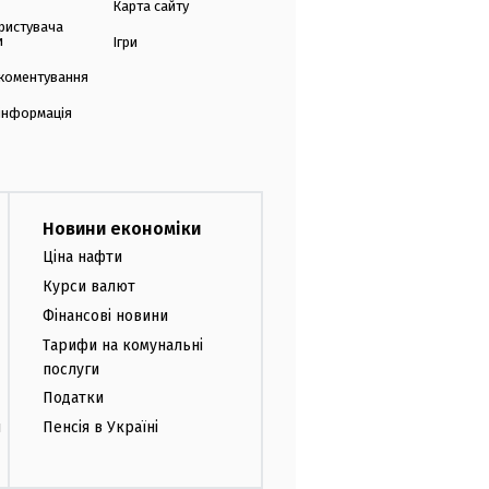
Карта сайту
ристувача
и
Ігри
коментування
 інформація
Новини економіки
Ціна нафти
Курси валют
Фінансові новини
Тарифи на комунальні
послуги
Податки
и
Пенсія в Україні