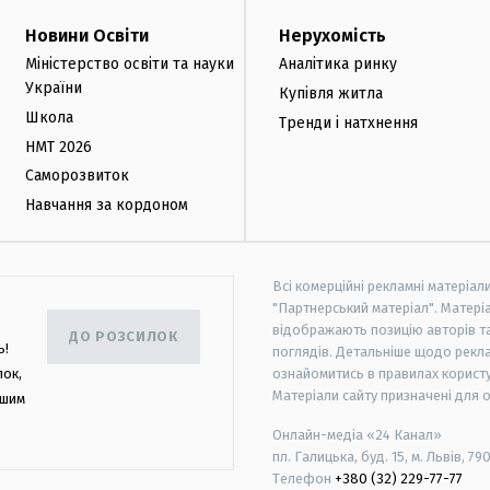
Новини Освіти
Нерухомість
Міністерство освіти та науки
Аналітика ринку
України
Купівля житла
Школа
Тренди і натхнення
НМТ 2026
Саморозвиток
Навчання за кордоном
Всі комерційні рекламні матеріал
"Партнерський матеріал". Матеріа
відображають позицію авторів та 
ДО РОЗСИЛОК
ь!
поглядів. Детальніше щодо рекл
лок,
ознайомитись в правилах користу
Матеріали сайту призначені для 
ашим
Онлайн-медіа «24 Канал»
пл. Галицька, буд. 15, м. Львів, 79
Телефон
+380 (32) 229-77-77