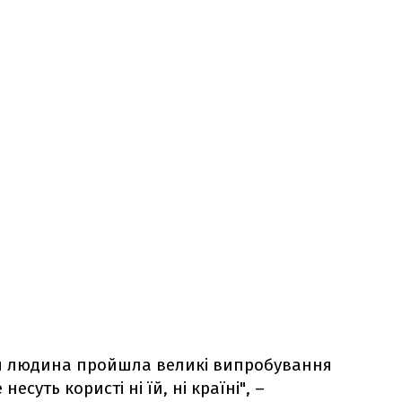
ця людина пройшла великі випробування
несуть користі ні їй, ні країні", –