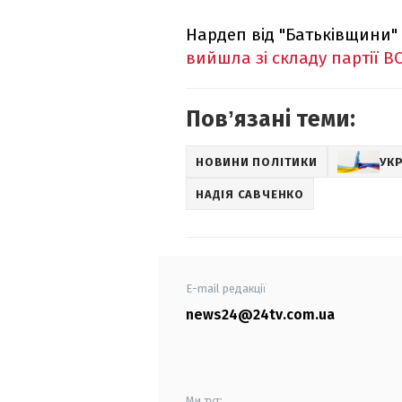
Нардеп від "Батьківщини"
вийшла зі складу партії В
Повʼязані теми:
НОВИНИ ПОЛІТИКИ
УКР
НАДІЯ САВЧЕНКО
E-mail редакції
news24@24tv.com.ua
Ми тут: