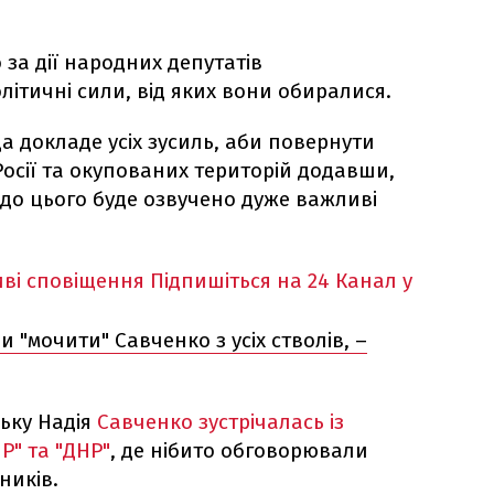
за дії народних депутатів
олітичні сили, від яких вони обиралися.
а докладе усіх зусиль, аби повернути
Росії та окупованих територій додавши,
о цього буде озвучено дуже важливі
ві сповіщення
Підпишіться на 24 Канал у
 "мочити" Савченко з усіх стволів, –
ську Надія
Савченко зустрічалась із
Р" та "ДНР"
, де нібито обговорювали
ників.