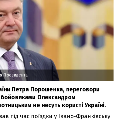
ія Президента
аїни Петра Порошенка, переговори
з бойовиками Олександром
отницьким не несуть користі Україні.
ав під час поїздки у Івано-Франківську