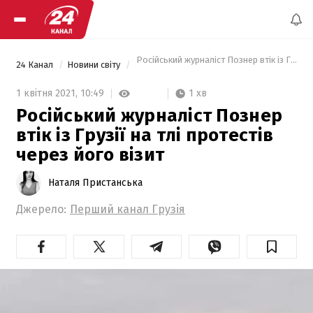
 Російський журналіст Познер втік із Грузії 
24 Канал
Новини світу
1 хв
1 квітня 2021,
10:49
Російський журналіст Познер
втік із Грузії на тлі протестів
через його візит
Наталя Пристанська
Джерело:
Перший канал Грузія