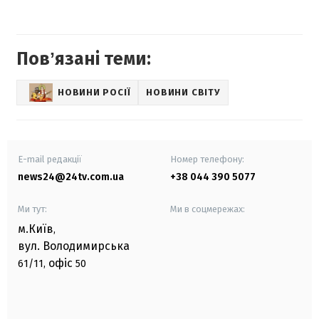
Повʼязані теми:
НОВИНИ РОСІЇ
НОВИНИ СВІТУ
E-mail редакції
Номер телефону:
news24@24tv.com.ua
+38 044 390 5077
Ми тут:
Ми в соцмережах:
м.Київ
,
вул. Володимирська
офіс
61/11,
50