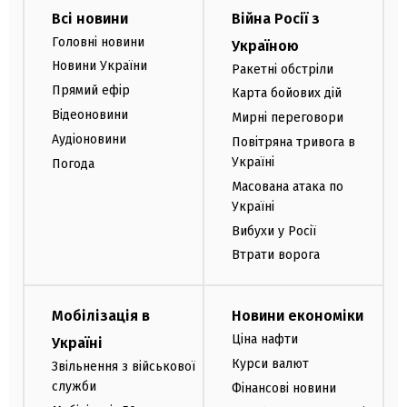
Всі новини
Війна Росії з
Головні новини
Україною
Новини України
Ракетні обстріли
Прямий ефір
Карта бойових дій
Відеоновини
Мирні переговори
Аудіоновини
Повітряна тривога в
Україні
Погода
Масована атака по
Україні
Вибухи у Росії
Втрати ворога
Мобілізація в
Новини економіки
Ціна нафти
Україні
Курси валют
Звільнення з військової
служби
Фінансові новини