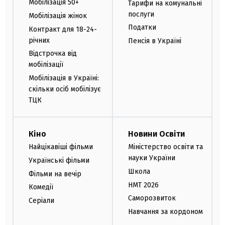
Мобілізація 50+
Тарифи на комунальні
послуги
Мобілізація жінок
Податки
Контракт для 18-24-
річних
Пенсія в Україні
Відстрочка від
мобілізації
Мобілізація в Україні:
скільки осіб мобілізує
ТЦК
Кіно
Новини Освіти
Найцікавіші фільми
Міністерство освіти та
науки України
Українські фільми
Школа
Фільми на вечір
НМТ 2026
Комедії
Саморозвиток
Серіали
Навчання за кордоном