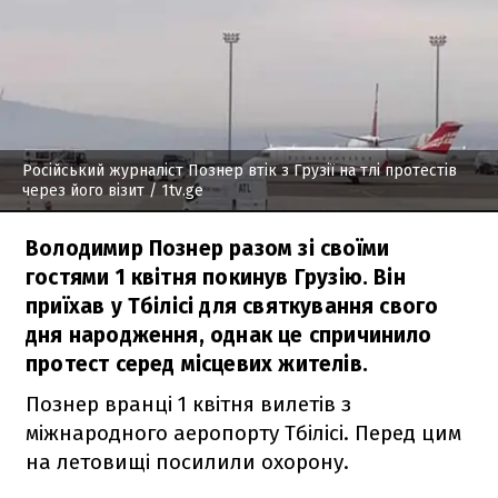
Російський журналіст Познер втік з Грузії на тлі протестів
через його візит
/ 1tv.ge
Володимир Познер разом зі своїми
гостями 1 квітня покинув Грузію. Він
приїхав у Тбілісі для святкування свого
дня народження, однак це спричинило
протест серед місцевих жителів.
Познер вранці 1 квітня вилетів з
міжнародного аеропорту Тбілісі. Перед цим
на летовищі посилили охорону.