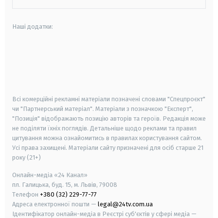
Наші додатки:
android
apple
smart tv
samsung smart tv
Всі комерційні рекламні матеріали позначені словами "Спецпроєкт"
чи "Партнерський матеріал". Матеріали з позначкою "Експерт",
"Позиція" відображають позицію авторів та героїв. Редакція може
не поділяти їхніх поглядів. Детальніше щодо реклами та правил
цитування можна ознайомитись в правилах користування сайтом.
Усі права захищені.
Матеріали сайту призначені для осіб старше
21
року (21+)
Онлайн-медіа «24 Канал»
пл. Галицька, буд. 15, м. Львів, 79008
Телефон
+380 (32) 229-77-77
Адреса електронної пошти —
legal@24tv.com.ua
Ідентифікатор онлайн-медіа в Реєстрі суб'єктів у сфері медіа —