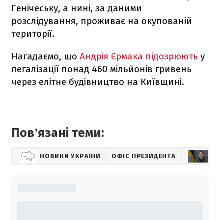
Генічеську, а нині, за даними
розслідування, проживає на окупованій
території.
Нагадаємо, що
Андрія Єрмака підозрюють
у
легалізації понад 460 мільйонів гривень
через елітне будівництво на Київщині.
Повʼязані теми:
НОВИНИ УКРАЇНИ
ОФІС ПРЕЗИДЕНТА
АН