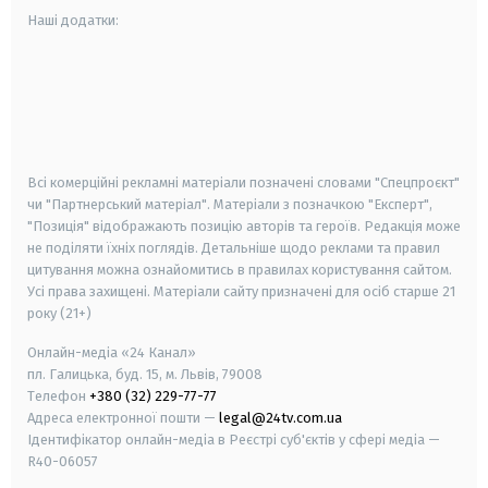
Наші додатки:
android
apple
smart tv
samsung smart tv
Всі комерційні рекламні матеріали позначені словами "Спецпроєкт"
чи "Партнерський матеріал". Матеріали з позначкою "Експерт",
"Позиція" відображають позицію авторів та героїв. Редакція може
не поділяти їхніх поглядів. Детальніше щодо реклами та правил
цитування можна ознайомитись в правилах користування сайтом.
Усі права захищені.
Матеріали сайту призначені для осіб старше
21
року (21+)
Онлайн-медіа «24 Канал»
пл. Галицька, буд. 15, м. Львів, 79008
Телефон
+380 (32) 229-77-77
Адреса електронної пошти —
legal@24tv.com.ua
Ідентифікатор онлайн-медіа в Реєстрі суб'єктів у сфері медіа —
R40-06057