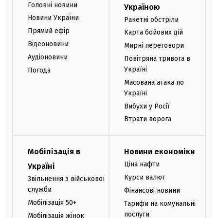
Головні новини
Україною
Новини України
Ракетні обстріли
Прямий ефір
Карта бойових дій
Відеоновини
Мирні переговори
Аудіоновини
Повітряна тривога в
Україні
Погода
Масована атака по
Україні
Вибухи у Росії
Втрати ворога
Мобілізація в
Новини економіки
Ціна нафти
Україні
Курси валют
Звільнення з військової
служби
Фінансові новини
Мобілізація 50+
Тарифи на комунальні
послуги
Мобілізація жінок