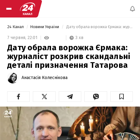
24 Канал
Новини України
 Дату обрала ворожка Єрмака: журналіст розкрив скандальні деталі призначення Татарова 
3 хв
7 червня,
22:01
Дату обрала ворожка Єрмака:
журналіст розкрив скандальні
деталі призначення Татарова
Анастасія Колеснікова