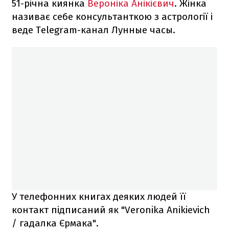
51-річна киянка
Вероніка Анікієвич
. Жінка
називає себе консультанткою з астрології і
веде Telegram-канал Лунные часы.
У телефонних книгах деяких людей її
контакт підписаний як "Veronika Anikievich
/ гадалка Єрмака".