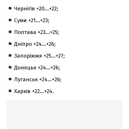
Чернігів +20…+22;
Суми +21…+23;
Полтава +23…+25;
Дніпро +24…+26;
Запоріжжя +25…+27;
Донецьк +24…+26;
Луганськ +24…+26;
Харків +22…+24.