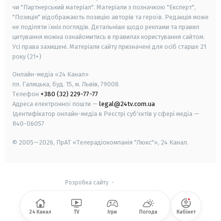
чи "Партнерський матеріал". Матеріали з позначкою "Експерт",
"Позиція" відображають позицію авторів та героїв. Редакція може
не поділяти їхніх поглядів. Детальніше щодо реклами та правил
цитування можна ознайомитись в правилах користування сайтом.
Усі права захищені.
Матеріали сайту призначені для осіб старше
21
року (21+)
Онлайн-медіа «24 Канал»
пл. Галицька, буд. 15, м. Львів, 79008
Телефон
+380 (32) 229-77-77
Адреса електронної пошти —
legal@24tv.com.ua
Ідентифікатор онлайн-медіа в Реєстрі суб'єктів у сфері медіа —
R40-06057
© 2005—2026,
ПрАТ «Телерадіокомпанія "Люкс"», 24 Канал.
Розробка сайту
-
24 Канал
TV
Ігри
Погода
Кабінет