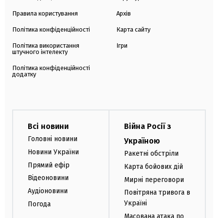
Правила користування
Архів
Політика конфіденційності
Карта сайту
Політика використання
Ігри
штучного інтелекту
Політика конфіденційності
додатку
Всі новини
Війна Росії з
Головні новини
Україною
Новини України
Ракетні обстріли
Прямий ефір
Карта бойових дій
Відеоновини
Мирні переговори
Аудіоновини
Повітряна тривога в
Україні
Погода
Масована атака по