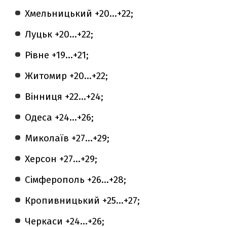
Хмельницький +20…+22;
Луцьк +20…+22;
Рівне +19…+21;
Житомир +20…+22;
Вінниця +22…+24;
Одеса +24…+26;
Миколаїв +27…+29;
Херсон +27…+29;
Сімферополь +26…+28;
Кропивницький +25…+27;
Черкаси +24…+26;