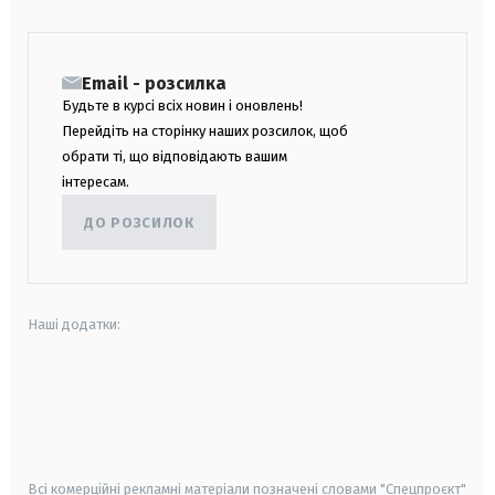
Email - розсилка
Будьте в курсі всіх новин і оновлень!
Перейдіть на сторінку наших розсилок, щоб
обрати ті, що відповідають вашим
інтересам.
ДО РОЗСИЛОК
Наші додатки:
android
apple
smart tv
samsung smart tv
Всі комерційні рекламні матеріали позначені словами "Спецпроєкт"