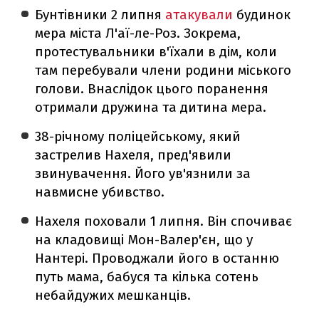
Бунтівники 2 липня
атакували
будинок
мера міста Л'аї-ле-Роз. Зокрема,
протестувальники в'їхали в дім, коли
там перебували члени родини міського
голови. Внаслідок цього поранення
отримали дружина та дитина мера.
38-річному поліцейському, який
застрелив Нахеля, пред'явили
звинувачення. Його ув'язнили за
навмисне убивство.
Нахеля поховали 1 липня. Він спочиває
на кладовищі Мон-Валер'єн, що у
Нантері. Проводжали його в останню
путь мама, бабуся та кілька сотень
небайдужих мешканців.