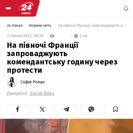
24 Канал
Новини світу
 На півночі Франції запроваджують комендантську годину через протести 
2 хв
3 липня 2023,
06:26
На півночі Франції
запроваджують
комендантську годину через
протести
Софія Ропан
Джерело:
Social Bites