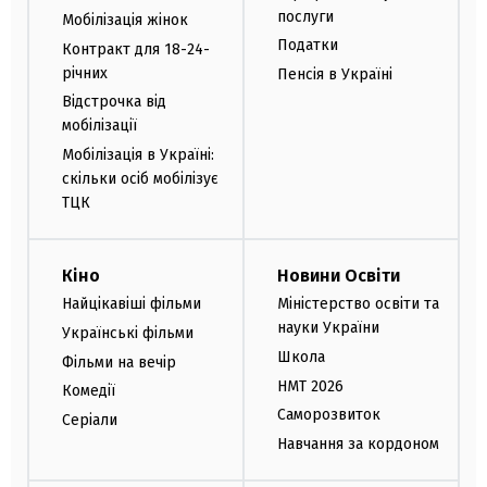
послуги
Мобілізація жінок
Податки
Контракт для 18-24-
річних
Пенсія в Україні
Відстрочка від
мобілізації
Мобілізація в Україні:
скільки осіб мобілізує
ТЦК
Кіно
Новини Освіти
Найцікавіші фільми
Міністерство освіти та
науки України
Українські фільми
Школа
Фільми на вечір
НМТ 2026
Комедії
Саморозвиток
Серіали
Навчання за кордоном