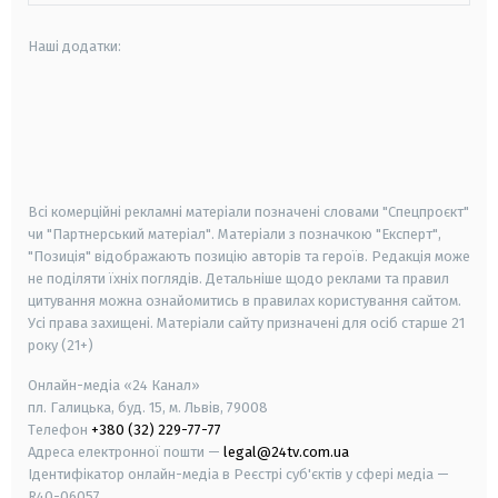
Наші додатки:
android
apple
smart tv
samsung smart tv
Всі комерційні рекламні матеріали позначені словами "Спецпроєкт"
чи "Партнерський матеріал". Матеріали з позначкою "Експерт",
"Позиція" відображають позицію авторів та героїв. Редакція може
не поділяти їхніх поглядів. Детальніше щодо реклами та правил
цитування можна ознайомитись в правилах користування сайтом.
Усі права захищені.
Матеріали сайту призначені для осіб старше
21
року (21+)
Онлайн-медіа «24 Канал»
пл. Галицька, буд. 15, м. Львів, 79008
Телефон
+380 (32) 229-77-77
Адреса електронної пошти —
legal@24tv.com.ua
Ідентифікатор онлайн-медіа в Реєстрі суб'єктів у сфері медіа —
R40-06057