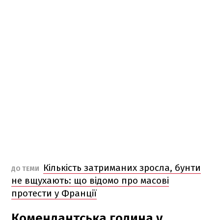
Кількість затриманих зросла, бунти
ДО ТЕМИ
не вщухають: що відомо про масові
протести у Франції
Комендантська година у