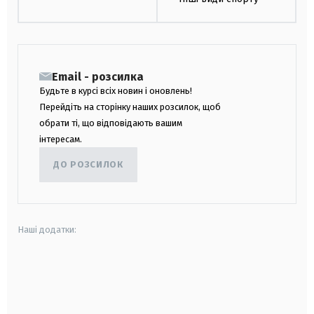
Email - розсилка
Будьте в курсі всіх новин і оновлень!
Перейдіть на сторінку наших розсилок, щоб
обрати ті, що відповідають вашим
інтересам.
ДО РОЗСИЛОК
Наші додатки:
android
apple
smart tv
samsung smart tv