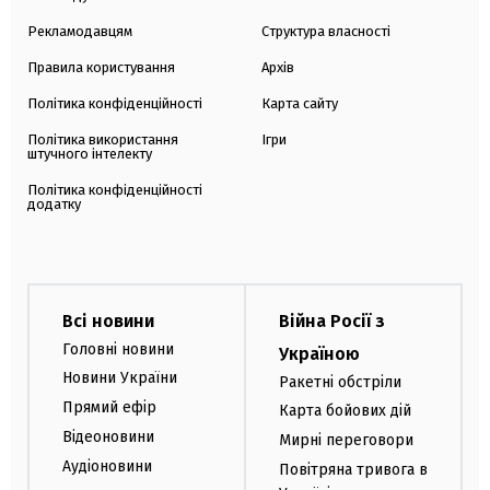
Рекламодавцям
Структура власності
Правила користування
Архів
Політика конфіденційності
Карта сайту
Політика використання
Ігри
штучного інтелекту
Політика конфіденційності
додатку
Всі новини
Війна Росії з
Головні новини
Україною
Новини України
Ракетні обстріли
Прямий ефір
Карта бойових дій
Відеоновини
Мирні переговори
Аудіоновини
Повітряна тривога в