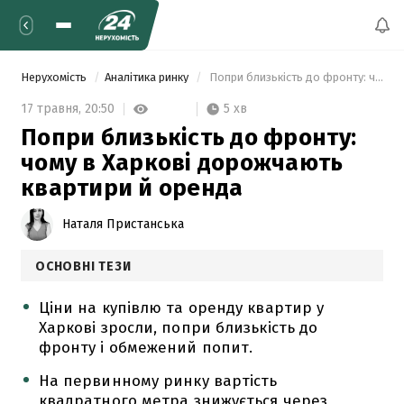
Нерухомість
Аналітика ринку
 Попри близькість до фронту: чому в Харкові дорожчають квартири й оренда 
5 хв
17 травня,
20:50
Попри близькість до фронту:
чому в Харкові дорожчають
квартири й оренда
Наталя Пристанська
ОСНОВНІ ТЕЗИ
Ціни на купівлю та оренду квартир у
Харкові зросли, попри близькість до
фронту і обмежений попит.
На первинному ринку вартість
квадратного метра знижується через