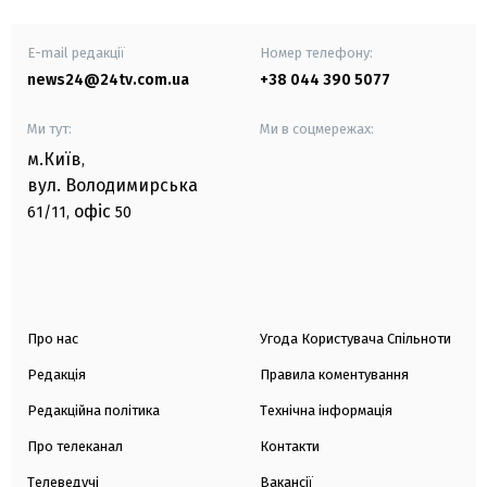
E-mail редакції
Номер телефону:
news24@24tv.com.ua
+38 044 390 5077
Ми тут:
Ми в соцмережах:
м.Київ
,
вул. Володимирська
офіс
61/11,
50
Про нас
Угода Користувача Спільноти
Редакція
Правила коментування
Редакційна політика
Технічна інформація
Про телеканал
Контакти
Телеведучі
Вакансії