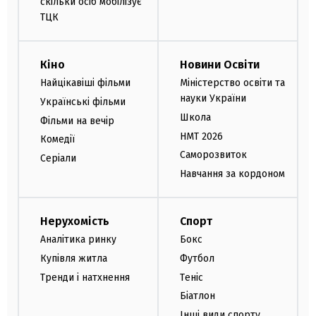
скільки осіб мобілізує
ТЦК
Кіно
Новини Освіти
Найцікавіші фільми
Міністерство освіти та
науки України
Українські фільми
Школа
Фільми на вечір
НМТ 2026
Комедії
Саморозвиток
Серіали
Навчання за кордоном
Нерухомість
Спорт
Аналітика ринку
Бокс
Купівля житла
Футбол
Тренди і натхнення
Теніс
Біатлон
Інші види спорту