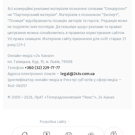
Всі комерційні рекламні матеріали позначені словами "Спецпроєкт"
чи "Партнерський матеріал". Матеріали з позначкою "Експерт",
"Позиція" відображають позицію авторів та героїв. Редакція може
не поділяти їхніх поглядів. Детальніше щодо реклами та правил
цитування можна ознайомитись в правилах користування сайтом.
Усі права захищені.
Матеріали сайту призначені для осіб старше
21
року (21+)
Онлайн-медіа «24 Канал»
пл. Галицька, буд. 15, м. Львів, 79008
Телефон
+380 (32) 229-77-77
Адреса електронної пошти —
legal@24tv.com.ua
Ідентифікатор онлайн-медіа в Реєстрі суб'єктів у сфері медіа —
R40-06057
© 2005—2026,
ПрАТ «Телерадіокомпанія "Люкс"», 24 Канал.
Розробка сайту
-