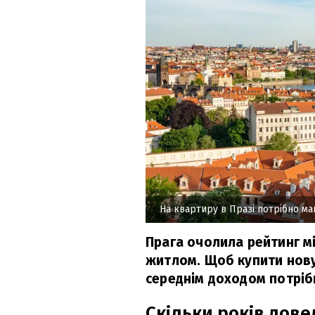
На квартиру в Празі потрібно ма
Прага очолила рейтинг м
житлом. Щоб купити нову 
середнім доходом потріб
Скільки років дове