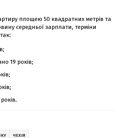
артиру площею 50 квадратних метрів та
овину середньої зарплати, терміни
так:
в;
но 19 років;
ків;
ків;
років.
НКУ
ЧЕХІЯ