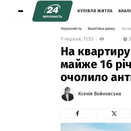
КУПІВЛЯ ЖИТЛА
АНАЛ
Нерухомість
Аналітика ринку
9 червня,
11:53
3
На квартиру
майже 16 річ
очолило ант
Ксенія Войновська