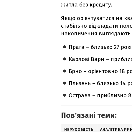
житла без кредиту.
Якщо орієнтуватися на кв
стабільно відкладати пол
накопичення виглядають 
Прага – близько 27 рокі
Карлові Вари – приблиз
Брно – орієнтовно 18 ро
Пльзень – близько 14 ро
Острава – приблизно 8 
Повʼязані теми:
НЕРУХОМІСТЬ
АНАЛІТИКА РИ