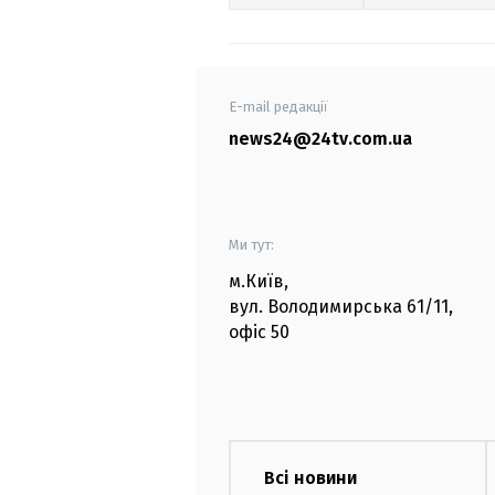
E-mail редакції
news24@24tv.com.ua
Ми тут:
м.Київ
,
вул. Володимирська
61/11,
офіс
50
Всі новини