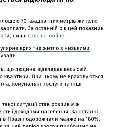
 площею 70 квадратних метрів жителю
ї зарплати. За останній рік цей показник
плати, пише
Сzechia-online
.
улярне крихітне житло з низькими
дували
ь, що людина відкладає весь свій
лю квартири. При цьому не враховуються
тла, комунальні послуги та інші
такої ситуації став розрив між
ість і доходами населення. За останні
ри в Празі подорожчали майже на 180%.
и за цей період зросли приблизно на