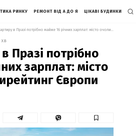
ІТИКА РИНКУ
РЕМОНТ ВІД А ДО Я
ЦІКАВІ БУДИНКИ
 На квартиру в Празі потрібно майже 16 річних зарплат: місто очолило антирейтинг Європи 
 хв
 в Празі потрібно
них зарплат: місто
ирейтинг Європи