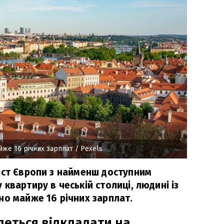
йже 16 річних зарплат
/ Pexels
іст Європи з найменш доступним
квартиру в чеській столиці, людині із
но майже 16 річних зарплат.
деться відкладати на