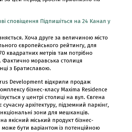
ві сповіщення
Підпишіться на 24 Канал у
ізняється. Хоча друге за величиною місто
ального європейського рейтингу, для
70 квадратних метрів там потрібно
т. Фактично моравська столиця
нці з Братиславою.
rus Development відкрили продаж
омплексу бізнес-класу Maxima Residence
зується у центрі столиці на вул. Євгена
сучасну архітектуру, підземний паркінг,
ункціональні зони для мешканців.
на якісний міський продукт бізнес-
е може бути варіантом із потенційною