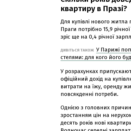
квартиру в Празі?
Для купівлі нового житла
Праги потрібно 15,9 річно
зріс ще на 0,4 річної зар
У Парижі поп
ДИВІТЬСЯ ТАКОЖ
стелями: для кого його бу
У розрахунках припускают
офіційний дохід на купів
витрати на їжу, оренду жи
повсякденні потреби.
Однією з головних причин 
зростанням цін на нерухом
десять років нові кварти
Водночас середні зарплат