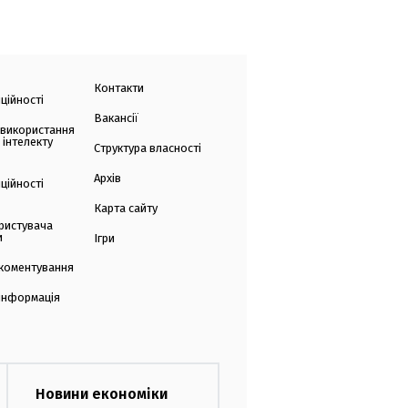
Контакти
ційності
Вакансії
 використання
 інтелекту
Структура власності
Архів
ційності
Карта сайту
ристувача
и
Ігри
коментування
 інформація
Новини економіки