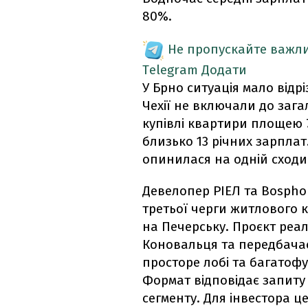
80%.
Не пропускайте важли
Telegram
Додати
У Брно ситуація мало відр
Чехії не включали до заг
купівлі квартири площею 
близько 13 річних зарпла
опинилася на одній сходи
Девелопер РІЕЛ та Bospho
третьої черги житлового к
на Печерську. Проєкт реалі
Коновальця та передбачає 
просторе лобі та багатоф
Формат відповідає запиту 
сегменту. Для інвестора ц