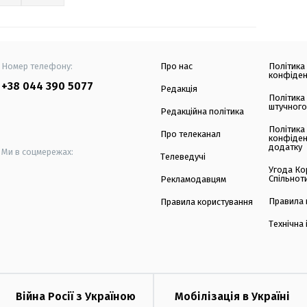
Номер телефону:
Про нас
Політика
конфіден
+38 044 390 5077
Редакція
Політика
штучного
Редакційна політика
Політика
Про телеканал
конфіден
додатку
Ми в соцмережах:
Телеведучі
Угода Ко
Спільнот
Рекламодавцям
Правила 
Правила користування
Технічна
Війна Росії з Україною
Мобілізація в Україні