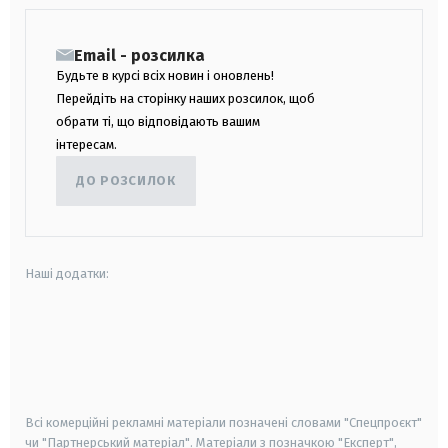
Email - розсилка
Будьте в курсі всіх новин і оновлень!
Перейдіть на сторінку наших розсилок, щоб
обрати ті, що відповідають вашим
інтересам.
ДО РОЗСИЛОК
Наші додатки:
android
apple
smart tv
samsung smart tv
Всі комерційні рекламні матеріали позначені словами "Спецпроєкт"
чи "Партнерський матеріал". Матеріали з позначкою "Експерт",