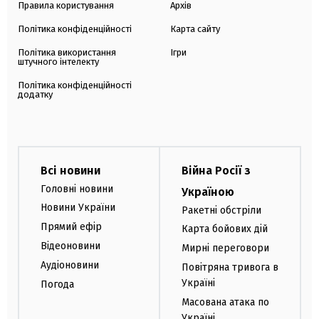
Правила користування
Архів
Політика конфіденційності
Карта сайту
Політика використання
Ігри
штучного інтелекту
Політика конфіденційності
додатку
Всі новини
Війна Росії з
Головні новини
Україною
Новини України
Ракетні обстріли
Прямий ефір
Карта бойових дій
Відеоновини
Мирні переговори
Аудіоновини
Повітряна тривога в
Україні
Погода
Масована атака по
Україні