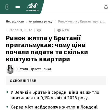
Нерухомість
Аналітика ринку
 Ринок житла у Британії пригальмував: чому ціни почали падати та скільки коштують квартири 
4 хв
10 травня,
19:32
Ринок житла у Британії
пригальмував: чому ціни
почали падати та скільки
коштують квартири
Наталя Пристанська
ОСНОВНІ ТЕЗИ
У Великій Британії середні ціни на житло
знизилися на 0,1% у квітні 2026 року.
Серед міст найдорожче житло в Лондоні.