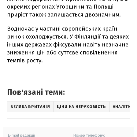
окремих регіонах Угорщини та Польщі
приріст також залишається двозначним.
Водночас у частині європейських країн
ринок охолоджується. У Фінляндії та деяких
інших державах фіксували навіть незначне
зниження цін або суттєве сповільнення
темпів росту.
Повʼязані теми:
ВЕЛИКА БРИТАНІЯ
ЦІНИ НА НЕРУХОМІСТЬ
АНАЛІТИКА
E-mail редакції
Номер телефону: