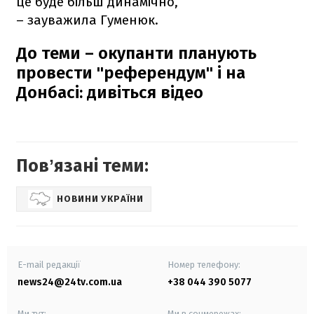
це буде більш динамічно,
– зауважила Гуменюк.
До теми – окупанти планують
провести "референдум" і на
Донбасі: дивіться відео
Повʼязані теми:
НОВИНИ УКРАЇНИ
E-mail редакції
Номер телефону:
news24@24tv.com.ua
+38 044 390 5077
Ми тут:
Ми в соцмережах: