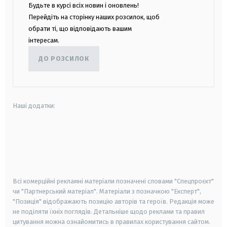
Будьте в курсі всіх новин і оновлень!
Перейдіть на сторінку наших розсилок, щоб
обрати ті, що відповідають вашим
інтересам.
ДО РОЗСИЛОК
Наші додатки:
android
apple
smart tv
samsung smart tv
Всі комерційні рекламні матеріали позначені словами "Спецпроєкт"
чи "Партнерський матеріал". Матеріали з позначкою "Експерт",
"Позиція" відображають позицію авторів та героїв. Редакція може
не поділяти їхніх поглядів. Детальніше щодо реклами та правил
цитування можна ознайомитись в правилах користування сайтом.