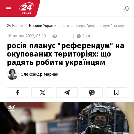
24 Канал
Новини України
 росія планує "референдум" на окупованих територіях: що радять робити українцям 
2 хв
18 липня 2022,
05:19
росія планує "референдум" на
окупованих територіях: що
радять робити українцям
Олександр Марчак