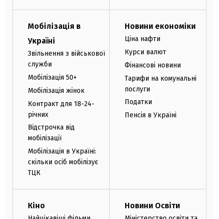
Мобілізація в
Новини економіки
Ціна нафти
Україні
Курси валют
Звільнення з військової
служби
Фінансові новини
Мобілізація 50+
Тарифи на комунальні
послуги
Мобілізація жінок
Податки
Контракт для 18-24-
річних
Пенсія в Україні
Відстрочка від
мобілізації
Мобілізація в Україні:
скільки осіб мобілізує
ТЦК
Кіно
Новини Освіти
Найцікавіші фільми
Міністерство освіти та