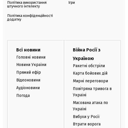
Політика використання
Ігри
штучного інтелекту
Політика конфіденційності
додатку
Всі новини
Війна Росії з
Головні новини
Україною
Новини України
Ракетні обстріли
Прямий ефір
Карта бойових дій
Відеоновини
Мирні переговори
Аудіоновини
Повітряна тривога в
Україні
Погода
Масована атака по
Україні
Вибухи у Росії
Втрати ворога