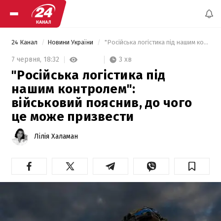
24 Канал
Новини України
 "Російська логістика під нашим контролем": військовий пояснив, до чого це може призвести 
3 хв
7 червня,
18:32
"Російська логістика під
нашим контролем":
військовий пояснив, до чого
це може призвести
Лілія Халаман