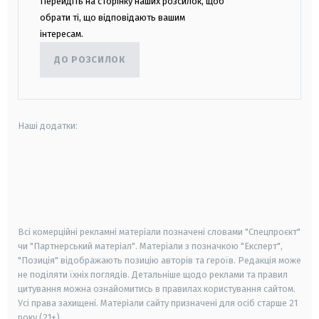
Перейдіть на сторінку наших розсилок, щоб
обрати ті, що відповідають вашим
інтересам.
ДО РОЗСИЛОК
Наші додатки:
android
apple
smart tv
samsung smart tv
Всі комерційні рекламні матеріали позначені словами "Спецпроєкт"
чи "Партнерський матеріал". Матеріали з позначкою "Експерт",
"Позиція" відображають позицію авторів та героїв. Редакція може
не поділяти їхніх поглядів. Детальніше щодо реклами та правил
цитування можна ознайомитись в правилах користування сайтом.
Усі права захищені.
Матеріали сайту призначені для осіб старше
21
року (21+)