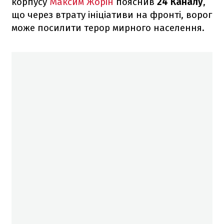
корпусу
Максим Жорін
пояснив
24 Каналу
,
що через втрату ініціативи на фронті, ворог
може посилити терор мирного населення.