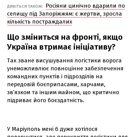
Росіяни цинічно вдарили по
ДИВІТЬСЯ ТАКОЖ:
селищу під Запоріжжям: є жертви, зросла
кількість постраждалих
Що зміниться на фронті, якщо
Україна втримає ініціативу?
Так зване висушування логістики ворога
унеможливлює повноцінне забезпечення
командних пунктів і підрозділів на
передовій боєприпасами, харчами,
зв’язком та іншим майном, що критично
підриває його боєздатність.
У Маріуполь мені б дуже хотілося
повернутися, але перекриття логістики для