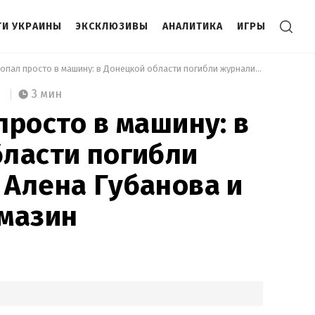
И УКРАИНЫ
ЭКСКЛЮЗИВЫ
АНАЛИТИКА
ИГРЫ
 Дрон попал просто в машину: в Донецкой области погибли журналисты Алена Губанова и Евгений Кармазин 
3 мин
просто в машину: в
ласти погибли
Алена Губанова и
рмазин