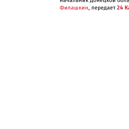
начальник Донецкой обл
Филашкин
, передает
24 К