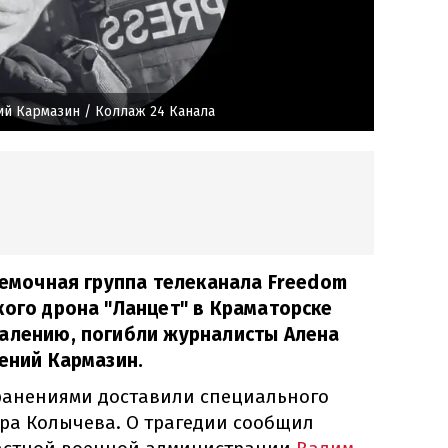
ий Кармазин
/ Коллаж 24 Канала
съемочная группа телеканала Freedom
кого дрона "Ланцет" в Краматорске
жалению, погибли журналисты Алена
гений Кармазин.
 ранениями доставили специального
ра Колычева. О трагедии сообщил