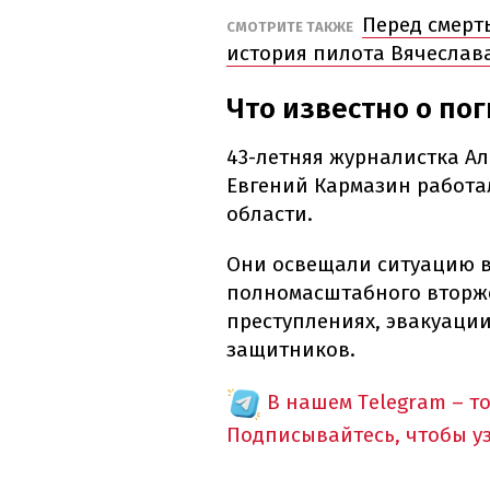
Перед смерт
СМОТРИТЕ ТАКЖЕ
история пилота Вячеслава
Что известно о по
43-летняя журналистка Ал
Евгений Кармазин работа
области.
Они освещали ситуацию в
полномасштабного вторже
преступлениях, эвакуаци
защитников.
В нашем Telegram – т
Подписывайтесь, чтобы у