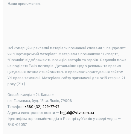
Наши приложения:
android
apple
smart tv
samsung smart tv
Всі комерційні рекламні матеріали позначені словами "Спецпроєкт"
чи "Партнерський матеріал". Матеріали з позначкою "Експерт",
"Позиція" відображають позицію авторів та героїв. Редакція може
не поділяти їхніх поглядів. Детальніше щодо реклами та правил
цитування можна ознайомитись в правилах користування сайтом.
Усі права захищені.
Матеріали сайту призначені для осіб старше
21
року (21+)
Онлайн-медіа «24 Канал»
пл. Галицька, буд. 15, м. Львів, 79008
Телефон
+380 (32) 229-77-77
Адреса електронної пошти —
legal@24tv.com.ua
Ідентифікатор онлайн-медіа в Реєстрі суб'єктів у сфері медіа —
R40-06057