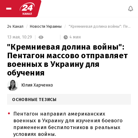
24 Канал
Новости Украины
 "Кремниевая долина войны": Пентагон массово отправляет военных в Украину для обучения 
4 мин
13 мая,
10:29
"Кремниевая долина войны":
Пентагон массово отправляет
военных в Украину для
обучения
Юлия Харченко
ОСНОВНЫЕ ТЕЗИСЫ
Пентагон направил американских
военных в Украину для изучения боевого
применения беспилотников в реальных
условиях войны.