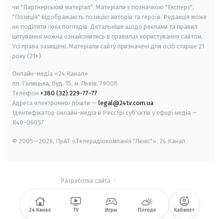
чи "Партнерський матеріал". Матеріали з позначкою "Експерт",
"Позиція" відображають позицію авторів та героїв. Редакція може
не поділяти їхніх поглядів. Детальніше щодо реклами та правил
цитування можна ознайомитись в правилах користування сайтом.
Усі права захищені.
Матеріали сайту призначені для осіб старше
21
року (21+)
Онлайн-медіа «24 Канал»
пл. Галицька, буд. 15, м. Львів, 79008
Телефон
+380 (32) 229-77-77
Адреса електронної пошти —
legal@24tv.com.ua
Ідентифікатор онлайн-медіа в Реєстрі суб'єктів у сфері медіа —
R40-06057
© 2005—2026,
ПрАТ «Телерадіокомпанія "Люкс"», 24 Канал.
Разработка сайта
-
24 Канал
TV
Игры
Погода
Кабинет