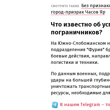
Без признак
СМОТРИТЕ ТАКЖЕ
город-призрак Часов Яр
Что известно об у
пограничников?
На Южно-Слобожанском 
подразделения "Фурия" б
боевые действия, направ
логистики и техники.
По данным военных, подр
удары на большей глубине
уничтожать транспортные
ресурсы, необходимые дл
В нашем Telegram – т