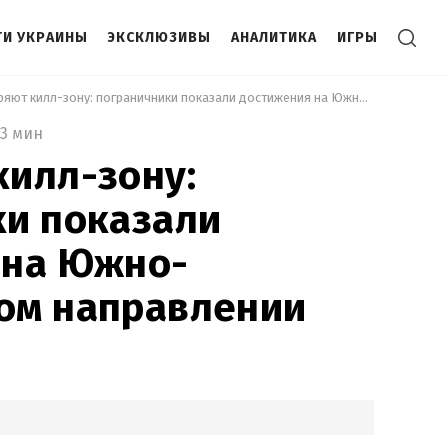
И УКРАИНЫ
ЭКСКЛЮЗИВЫ
АНАЛИТИКА
ИГРЫ
 Расширяют килл-зону: пограничники показали достижения на Южно-Слобожанском направлении 
3 мин
илл-зону:
ки показали
 на Южно-
ом направлении