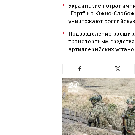
Украинские погранични
"Гарт" на Южно-Слобо
уничтожают российскую
Подразделение расширя
транспортным средства
артиллерийских установ