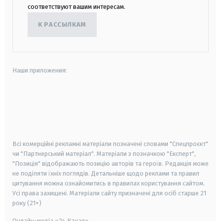
соответствуют вашим интересам.
К РАССЫЛКАМ
Наши приложения:
android
apple
smart tv
samsung smart tv
Всі комерційні рекламні матеріали позначені словами "Спецпроєкт"
чи "Партнерський матеріал". Матеріали з позначкою "Експерт",
"Позиція" відображають позицію авторів та героїв. Редакція може
не поділяти їхніх поглядів. Детальніше щодо реклами та правил
цитування можна ознайомитись в правилах користування сайтом.
Усі права захищені.
Матеріали сайту призначені для осіб старше
21
року (21+)
Онлайн-медіа «24 Канал»