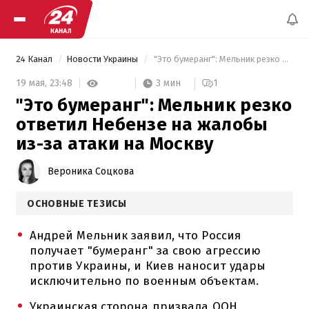
24 Канал
Новости Украины
 "Это бумеранг": Мельник резко ответил Небензе на жалобы из-за атаки на Москву 
3 мин
19 мая,
23:48
1
"Это бумеранг": Мельник резко
ответил Небензе на жалобы
из-за атаки на Москву
Вероника Соцкова
ОСНОВНЫЕ ТЕЗИСЫ
Андрей Мельник заявил, что Россия
получает "бумеранг" за свою агрессию
против Украины, и Киев наносит удары
исключительно по военным объектам.
Украинская сторона призвала ООН