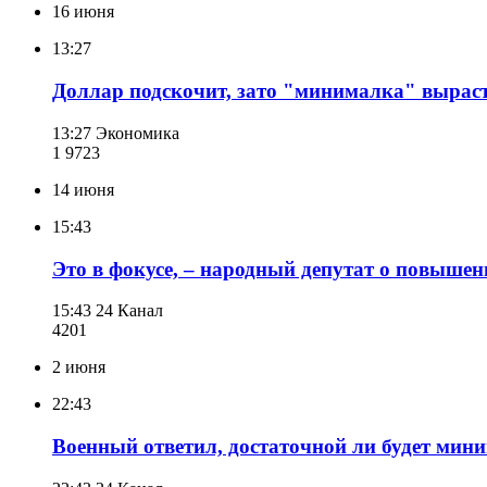
16 июня
13:27
Доллар подскочит, зато "минималка" выраст
13:27
Экономика
1 972
3
14 июня
15:43
Это в фокусе, – народный депутат о повыш
15:43
24 Канал
420
1
2 июня
22:43
Военный ответил, достаточной ли будет мини