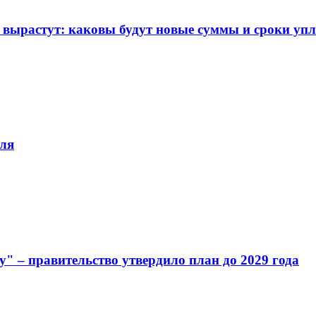
вырастут: каковы будут новые суммы и сроки упл
юля
 – правительство утвердило план до 2029 года