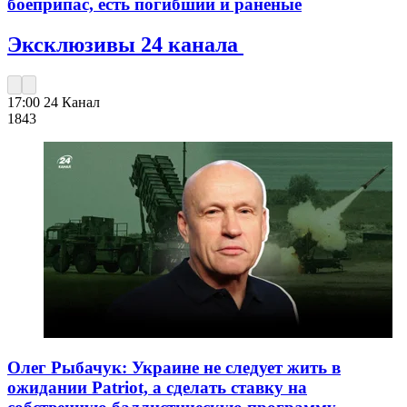
боеприпас, есть погибший и раненые
Эксклюзивы 24 канала
17:00
24 Канал
184
3
Олег Рыбачук: Украине не следует жить в
ожидании Patriot, а сделать ставку на