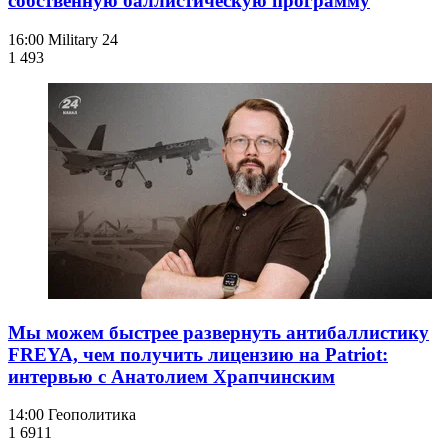
собственную баллистическую программу
16:00
Military 24
1 493
Мы можем быстрее развернуть антибаллистику
FREYA, чем получить лицензию на Patriot:
интервью с Анатолием Храпчинским
14:00
Геополитика
1 691
1