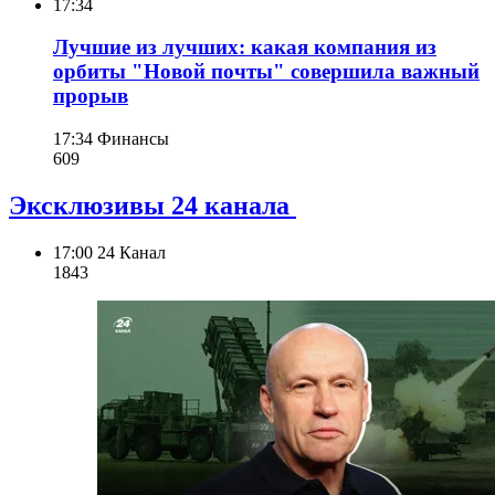
17:34
Лучшие из лучших: какая компания из
орбиты "Новой почты" совершила важный
прорыв
17:34
Финансы
609
Эксклюзивы 24 канала
17:00
24 Канал
184
3