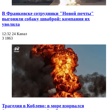
В Франковске сотрудники "Новой почты"
выгоняли собаку шваброй: компания их
уволила
12:32
24 Канал
3 186
3
Трагедия в Коблево: в море взорвался