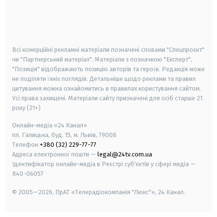
android
apple
smart tv
samsung smart tv
Всі комерційні рекламні матеріали позначені словами "Спецпроєкт"
чи "Партнерський матеріал". Матеріали з позначкою "Експерт",
"Позиція" відображають позицію авторів та героїв. Редакція може
не поділяти їхніх поглядів. Детальніше щодо реклами та правил
цитування можна ознайомитись в правилах користування сайтом.
Усі права захищені.
Матеріали сайту призначені для осіб старше
21
року (21+)
Онлайн-медіа «24 Канал»
пл. Галицька, буд. 15, м. Львів, 79008
Телефон
+380 (32) 229-77-77
Адреса електронної пошти —
legal@24tv.com.ua
Ідентифікатор онлайн-медіа в Реєстрі суб'єктів у сфері медіа —
R40-06057
© 2005—2026,
ПрАТ «Телерадіокомпанія "Люкс"», 24 Канал.