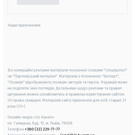
Наши приложения:
android
apple
smart tv
samsung smart tv
Всі комерційні рекламні матеріали позначені словами "Спецпроєкт"
чи "Партнерський матеріал". Матеріали з позначкою "Експерт",
"Позиція" відображають позицію авторів та героїв. Редакція може
не поділяти їхніх поглядів. Детальніше щодо реклами та правил
цитування можна ознайомитись в правилах користування сайтом.
Усі права захищені.
Матеріали сайту призначені для осіб старше
21
року (21+)
Онлайн-медіа «24 Канал»
пл. Галицька, буд. 15, м. Львів, 79008
Телефон
+380 (32) 229-77-77