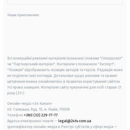
Наши приложения:
android
apple
smart tv
samsung smart tv
Всі комерційні рекламні матеріали позначені словами "Спецпроєкт"
чи "Партнерський матеріал". Матеріали з позначкою "Експерт",
"Позиція" відображають позицію авторів та героїв. Редакція може
не поділяти їхніх поглядів. Детальніше щодо реклами та правил
цитування можна ознайомитись в правилах користування сайтом.
Усі права захищені.
Матеріали сайту призначені для осіб старше
21
року (21+)
Онлайн-медіа «24 Канал»
пл. Галицька, буд. 15, м. Львів, 79008
Телефон
+380 (32) 229-77-77
Адреса електронної пошти —
legal@24tv.com.ua
Ідентифікатор онлайн-медіа в Реєстрі суб'єктів у сфері медіа —