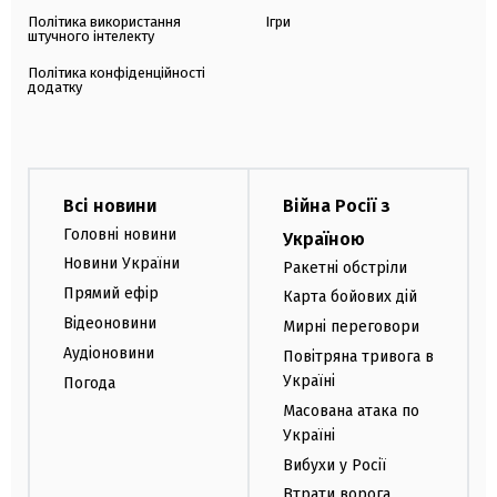
Політика використання
Ігри
штучного інтелекту
Політика конфіденційності
додатку
Всі новини
Війна Росії з
Головні новини
Україною
Новини України
Ракетні обстріли
Прямий ефір
Карта бойових дій
Відеоновини
Мирні переговори
Аудіоновини
Повітряна тривога в
Україні
Погода
Масована атака по
Україні
Вибухи у Росії
Втрати ворога