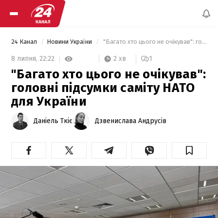
24 Канал
Новини України
 "Багато хто цього не очікував": головні підсумки саміту НАТО для України 
2 хв
8 липня,
22:22
1
"Багато хто цього не очікував":
головні підсумки саміту НАТО
для України
Даніель Ткіє
Дзвенислава Андрусів