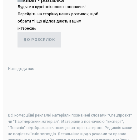
Email - розсилка
Будьте в курсі всіх новин і оновлень!
Перейдіть на сторінку наших розсилок, щоб
обрати ті, що відповідають вашим
інтересам.
ДО РОЗСИЛОК
Наші додатки:
android
apple
smart tv
samsung smart tv
Всі комерційні рекламні матеріали позначені словами "Спецпроєкт"
чи "Партнерський матеріал". Матеріали з позначкою "Експерт",
"Позиція" відображають позицію авторів та героїв. Редакція може
не поділяти їхніх поглядів. Детальніше щодо реклами та правил