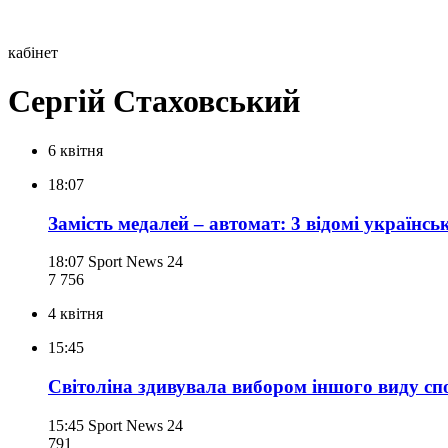
кабінет
Сергій Стаховський
6 квітня
18:07
Замість медалей – автомат: 3 відомі українсь
18:07
Sport News 24
7 756
4 квітня
15:45
Світоліна здивувала вибором іншого виду спо
15:45
Sport News 24
791