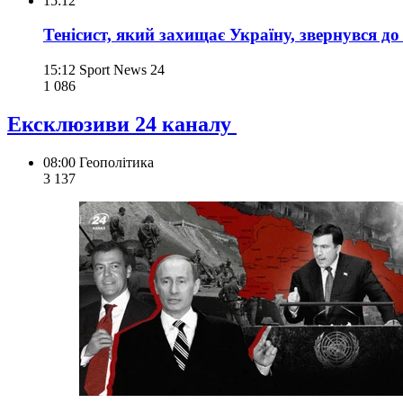
15:12
Тенісист, який захищає Україну, звернувся д
15:12
Sport News 24
1 086
Ексклюзиви 24 каналу
08:00
Геополітика
3 137