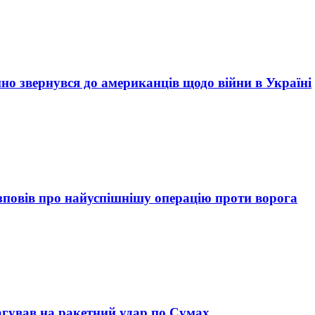
йно звернувся до американців щодо війни в Україні
зповів про найуспішнішу операцію проти ворога
еагував на ракетний удар по Сумах