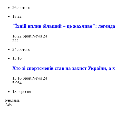
26 лютого
18:22
"Їхній вплив більший – це жахливо": легенда
18:22
Sport News 24
222
24 лютого
13:16
Хто зі спортсменів став на захист України, а х
13:16
Sport News 24
5 964
18 вересня
Реклама
Adv