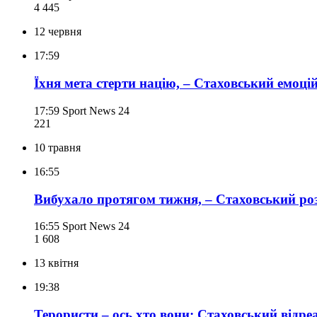
4 445
12 червня
17:59
Їхня мета стерти націю, – Стаховський емоці
17:59
Sport News 24
221
10 травня
16:55
Вибухало протягом тижня, – Стаховський ро
16:55
Sport News 24
1 608
13 квітня
19:38
Терористи – ось хто вони: Стаховський відр