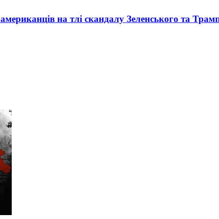
о американців на тлі скандалу Зеленського та Трам