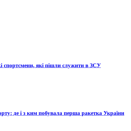
кі спортсмени, які пішли служити в ЗСУ
рту: де і з ким побувала перша ракетка України