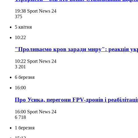
19:38
Sport News 24
375
5 квітня
10:22
"Проливаємо кров заради миру": реакція ук
10:22
Sport News 24
3 201
6 березня
16:00
Про Усика, перегони FPV-дронів і реабіліта
16:00
Sport News 24
6 718
1 березня