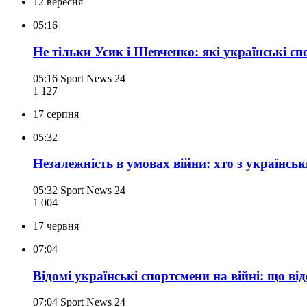
12 вересня
05:16
Не тільки Усик і Шевченко: які українські сп
05:16
Sport News 24
1 127
17 серпня
05:32
Незалежність в умовах війни: хто з українсь
05:32
Sport News 24
1 004
17 червня
07:04
Відомі українські спортсмени на війні: що ві
07:04
Sport News 24