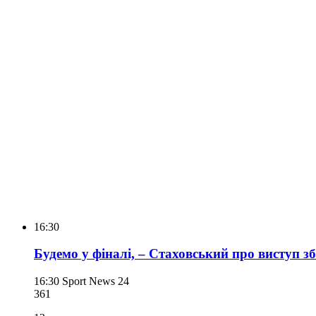
16:30
Будемо у фіналі, – Стаховський про виступ з
16:30
Sport News 24
361