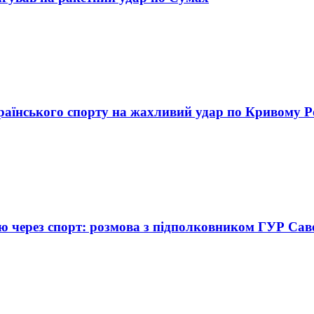
раїнського спорту на жахливий удар по Кривому Р
цію через спорт: розмова з підполковником ГУР Са