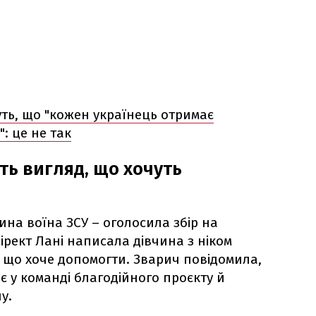
ть, що "кожен українець отримає
: це не так
ь вигляд, що хочуть
на воїна ЗСУ – оголосила збір на
дірект Лані написала дівчина з ніком
, що хоче допомогти. Зварич повідомила,
є у команді благодійного проєкту й
у.