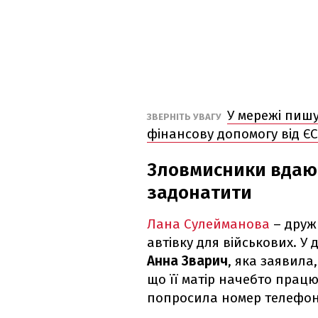
У мережі пишу
ЗВЕРНІТЬ УВАГУ
фінансову допомогу від ЄС"
Зловмисники вдают
задонатити
Лана Сулейманова
– дружи
автівку для військових. У 
Анна Зварич
, яка заявила
що її матір начебто працю
попросила номер телефон