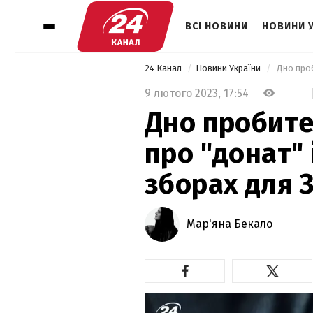
ВСІ НОВИНИ
НОВИНИ 
24 Канал
Новини України
9 лютого 2023,
17:54
Дно пробите
про "донат"
зборах для З
Мар'яна Бекало