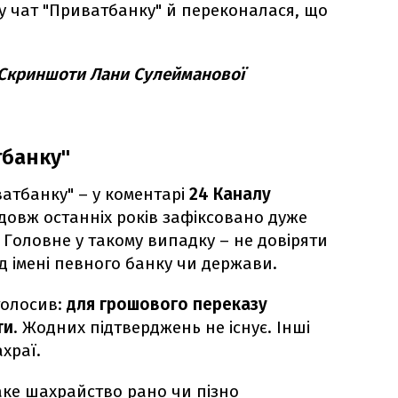
у чат "Приватбанку" й переконалася, що
 Скриншоти Лани Сулейманової
тбанку"
ватбанку" – у коментарі
24 Каналу
довж останніх років зафіксовано дуже
 Головне у такому випадку – не довіряти
д імені певного банку чи держави.
голосив:
для грошового переказу
ти
. Жодних підтверджень не існує. Інші
храї.
аке шахрайство рано чи пізно