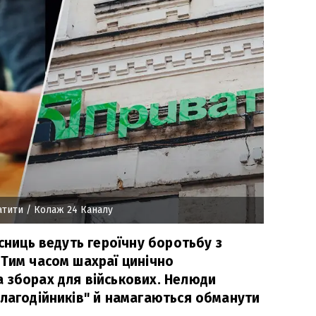
атити
/ Колаж 24 Каналу
исниць ведуть героїчну боротьбу з
 Тим часом шахраї цинічно
 зборах для військових. Нелюди
благодійників" й намагаються обманути