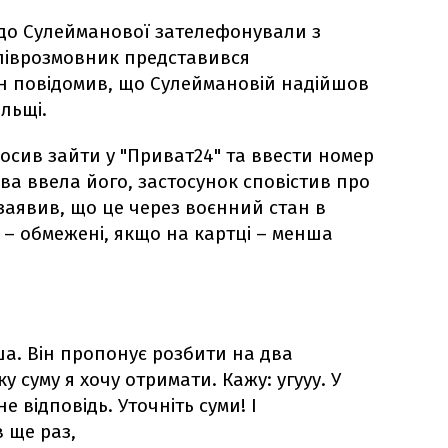
в до Сулейманової зателефонували з
піврозмовник представився
Він повідомив, що Сулеймановій надійшов
ольщі.
осив зайти у "Приват24" та ввести номер
ва ввела його, застосунок сповістив про
заявив, що це через воєнний стан в
 – обмежені, якщо на картці – менша
ша. Він пропонує розбити на два
у суму я хочу отримати. Кажу: угууу. У
не відповідь. Уточніть суми! І
 ще раз,