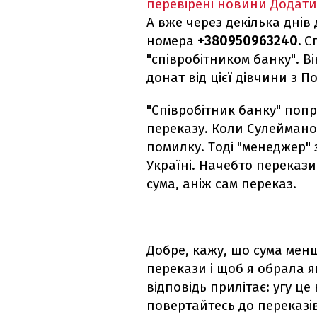
перевірені новини
Додати
А вже через декілька дні
номера
+380950963240.
С
"співробітником банку". 
донат від цієї дівчини з П
"Співробітник банку" попр
переказу. Коли Сулеймано
помилку. Тоді "менеджер" 
Україні. Начебто перекази
сума, аніж сам переказ.
Добре, кажу, що сума мен
перекази і щоб я обрала як
відповідь прилітає: угу це 
повертайтесь до переказів