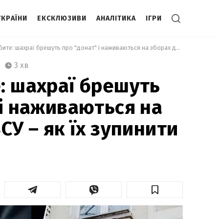
УКРАЇНИ
ЕКСКЛЮЗИВИ
АНАЛІТИКА
ІГРИ
 Дно пробите: шахраї брешуть про "донат" і наживаються на зборах для ЗСУ – як їх зупинити 
3 хв
: шахраї брешуть
 і наживаються на
СУ – як їх зупинити