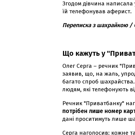
Згодом дівчина написала 
їй телефонував аферист.
Переписка з шахрайкою /
Що кажуть у "Прива
Олег Серга – речник "При
заявив, що, на жаль, упро
багато спроб шахрайства.
людям, які телефонують ві
Речник "Приватбанку" на
потрібен лише номер кар
дані проситимуть лише ша
Серга наголосив: кожне т