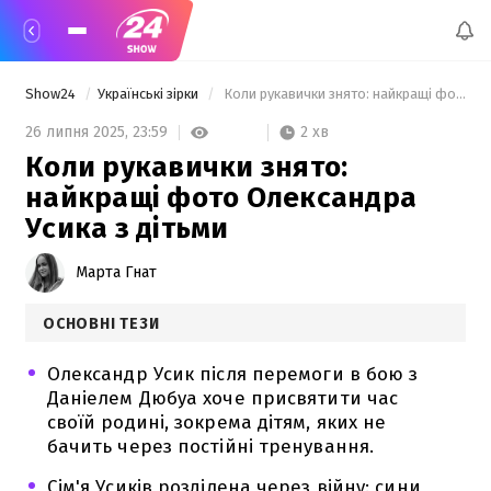
Show24
Українські зірки
 Коли рукавички знято: найкращі фото Олександра Усика з дітьми 
2 хв
26 липня 2025,
23:59
Коли рукавички знято:
найкращі фото Олександра
Усика з дітьми
Марта Гнат
ОСНОВНІ ТЕЗИ
Олександр Усик після перемоги в бою з
Даніелем Дюбуа хоче присвятити час
своїй родині, зокрема дітям, яких не
бачить через постійні тренування.
Сім'я Усиків розділена через війну: сини