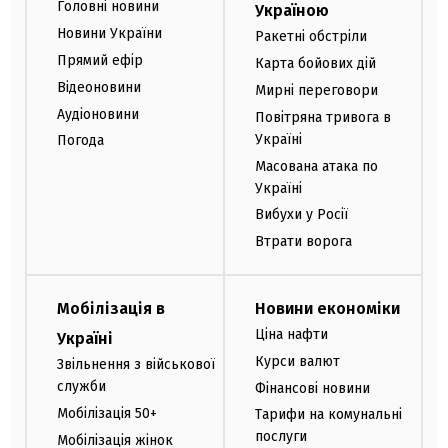
Головні новини
Україною
Новини України
Ракетні обстріли
Прямий ефір
Карта бойових дій
Відеоновини
Мирні переговори
Аудіоновини
Повітряна тривога в
Україні
Погода
Масована атака по
Україні
Вибухи у Росії
Втрати ворога
Мобілізація в
Новини економіки
Ціна нафти
Україні
Курси валют
Звільнення з військової
служби
Фінансові новини
Мобілізація 50+
Тарифи на комунальні
послуги
Мобілізація жінок