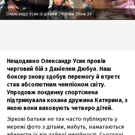
Олександр Усик із дітьми
/ Колаж Show 24
Нещодавно Олександр Усик провів
черговий бій з Даніелем Дюбуа. Наш
боксер знову здобув перемогу й втретє
став абсолютним чемпіоном світу.
Упродовж поєдинку спортсмена
підтримувала кохана дружина Катерина, з
якою вони виховують четверо дітей.
Зіркові батьки не так часто публікують у
мережі фото з дітьми, мабуть, намагаються
вберегти їх від зайвої медійності. Сьогодні