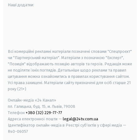
Наші додатки:
android
apple
smart tv
samsung smart tv
Всі комерційні рекламні матеріали позначені словами "Спецпроєкт"
чи "Партнерський матеріал". Матеріали з позначкою "Експерт",
"Позиція" відображають позицію авторів та героїв. Редакція може
не поділяти їхніх поглядів. Детальніше щодо реклами та правил
цитування можна ознайомитись в правилах користування сайтом.
Усі права захищені.
Матеріали сайту призначені для осіб старше
21
року (21+)
Онлайн-медіа «24 Канал»
пл. Галицька, буд. 15, м. Львів, 79008
Телефон
+380 (32) 229-77-77
Адреса електронної пошти —
legal@24tv.com.ua
Ідентифікатор онлайн-медіа в Реєстрі суб'єктів у сфері медіа —
R40-06057