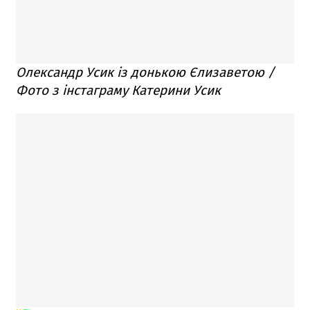
Олександр Усик із донькою Єлизаветою /
Фото з інстаграму Катерини Усик