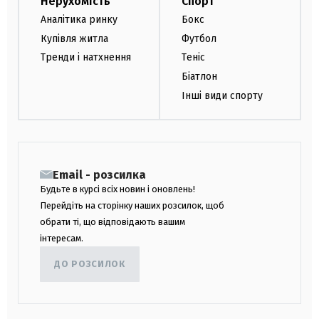
Нерухомість
Спорт
Аналітика ринку
Бокс
Купівля житла
Футбол
Тренди і натхнення
Теніс
Біатлон
Інші види спорту
Email - розсилка
Будьте в курсі всіх новин і оновлень!
Перейдіть на сторінку наших розсилок, щоб
обрати ті, що відповідають вашим
інтересам.
ДО РОЗСИЛОК