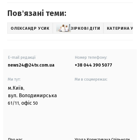
Повʼязані теми:
ОЛЕКСАНДР УСИК
ЗІРКОВІ ДІТИ
КАТЕРИНА УСИ
E-mail редакції
Номер телефону:
news24@24tv.com.ua
+38 044 390 5077
Ми тут:
Ми в соцмережах:
м.Київ
,
вул. Володимирська
офіс
61/11,
50
Про нас
Угода Користувача Спільноти