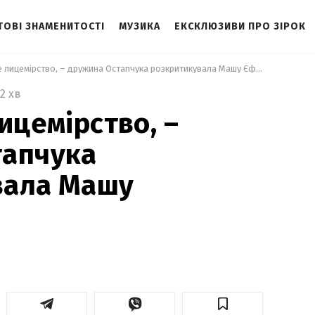
ТОВІ ЗНАМЕНИТОСТІ
МУЗИКА
ЕКСКЛЮЗИВИ ПРО ЗІРОК
 Дістало це лицемірство, – дружина Остапчука розкритикувала Машу Єфросиніну 
2 хв
ицемірство, –
тапчука
вала Машу