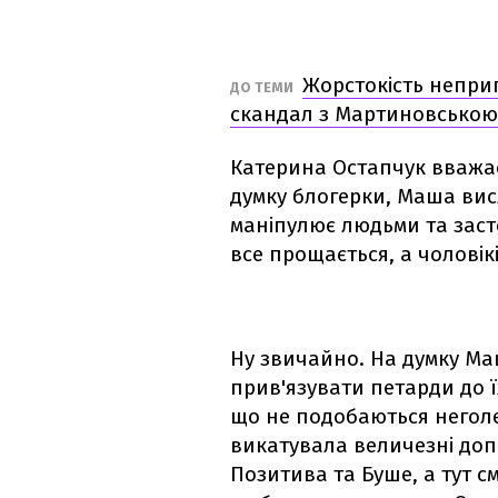
Жорстокість неприп
ДО ТЕМИ
скандал з Мартиновською
Катерина Остапчук вважа
думку блогерки, Маша вис
маніпулює людьми та засто
все прощається, а чоловік
Ну звичайно. На думку Маш
прив'язувати петарди до їх
що не подобаються неголен
викатувала величезні доп
Позитива та Буше, а тут с