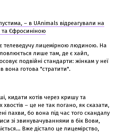
устима, – в UAnimals відреагували на
 та Єфросиніною
є телеведучу лицемірною людиною. На
ловлюється лише там, де є хайп,
совує подвійні стандарти: жінкам у неї
ів вона готова "стратити".
і, кидати котів через кришу та
 хвостів – це не так погано, як сказати,
і пахви, бо вона під час того скандалу
иси зі звинувачуваннями в бік Вови,
міється… Вже дістало це лицемірство,