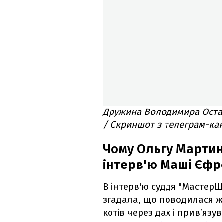
Дружина Володимира Оста
/ Скриншот з телеграм-ка
Чому Ольгу Мартин
інтерв'ю Маші Єфр
В інтерв'ю суддя "Мастер
згадала, що поводилася ж
котів через дах і прив’язув