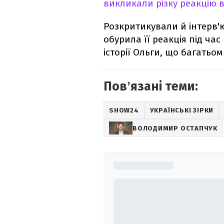
викликали різку реакцію 
Розкритикували й інтерв'
обурила її реакція під час
історії Ольги, що багатьо
Повʼязані теми:
SHOW24
УКРАЇНСЬКІ ЗІРКИ
ВОЛОДИМИР ОСТАПЧУК