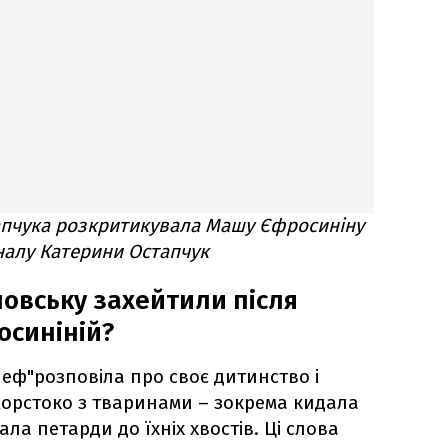
пчука розкритикувала Машу Єфросиніну
налу Катерини Остапчук
овську захейтили після
осиніній?
Шеф"розповіла про своє дитинство і
орстоко з тваринами – зокрема кидала
ала петарди до їхніх хвостів. Ці слова