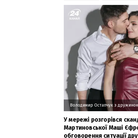
Володимир Остапчук з дружиною
У мережі розгорівся скан
Мартиновської Маші Єфрос
обговорення ситуації д