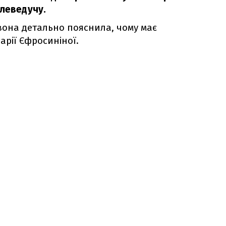
елеведучу.
вона детально пояснила, чому має
арії Єфросиніної.