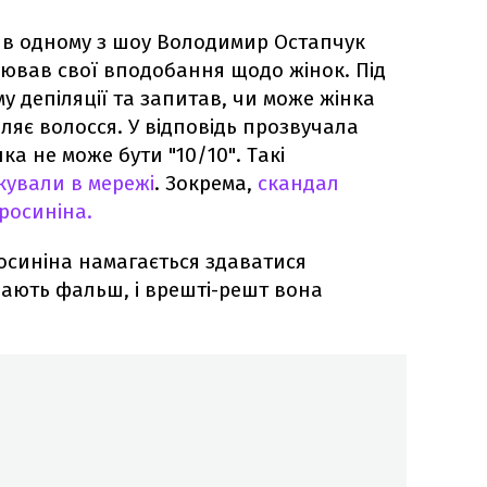
і в одному з шоу Володимир Остапчук
рював свої вподобання щодо жінок. Під
му депіляції та запитав, чи може жінка
аляє волосся. У відповідь прозвучала
нка не може бути "10/10". Такі
ували в мережі
. Зокрема,
скандал
росиніна.
осиніна намагається здаватися
ають фальш, і врешті-решт вона