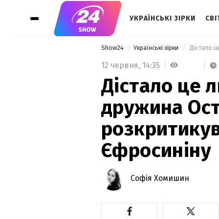
УКРАЇНСЬКІ ЗІРКИ
СВІ
Show24
Українські зірки
12 червня,
14:35
Дістало це л
дружина Ос
розкритику
Єфросиніну
Софія Хомишин