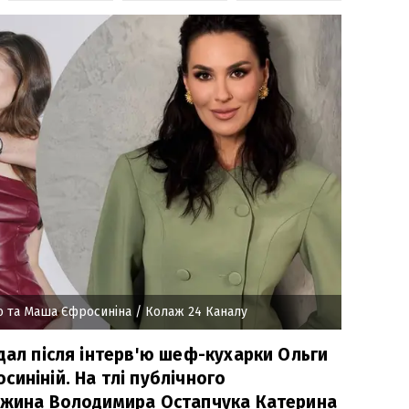
 та Маша Єфросиніна
/ Колаж 24 Каналу
дал після інтерв'ю шеф-кухарки Ольги
иніній. На тлі публічного
ружина Володимира Остапчука Катерина