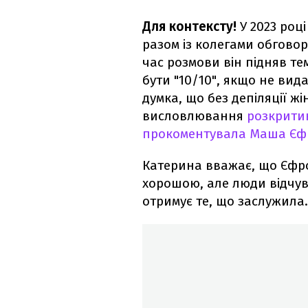
Для контексту!
У 2023 роц
разом із колегами обгово
час розмови він підняв те
бути "10/10", якщо не вид
думка, що без депіляції жі
висловлювання
розкритик
прокоментувала Маша Єф
Катерина вважає, що Єфр
хорошою, але люди відчув
отримує те, що заслужила.