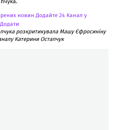
пчука.
ірених новин
Додайте 24 Канал у
Додати
пчука розкритикувала Машу Єфросиніну
аналу Катерини Остапчук