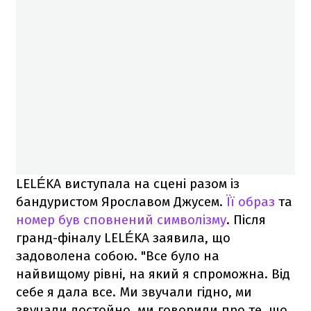
LELÉKA виступала на сцені разом із
бандуристом Ярославом Джусем.
Її образ
та
номер був сповнений символізму
. Після
гранд-фіналу LELÉKA заявила, що
задоволена собою. "Все було на
найвищому рівні, на який я спроможна. Від
себе я дала все. Ми звучали гідно, ми
звучали достойно, ми говорили про те, що