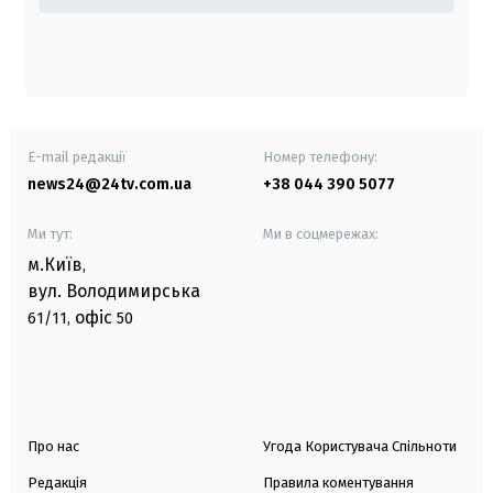
E-mail редакції
Номер телефону:
news24@24tv.com.ua
+38 044 390 5077
Ми тут:
Ми в соцмережах:
м.Київ
,
вул. Володимирська
офіс
61/11,
50
Про нас
Угода Користувача Спільноти
Редакція
Правила коментування