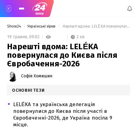
Show24
Українські зірки
 Нарешті вдома: LELÉKA повернулася до Києва після Євробачення-2026 
2 хв
19 травня,
09:02
Нарешті вдома: LELÉKA
повернулася до Києва після
Євробачення-2026
Софія Хомишин
ОСНОВНІ ТЕЗИ
LELÉKA та українська делегація
повернулися до Києва після участі в
Євробаченні-2026, де Україна посіла 9
місце.