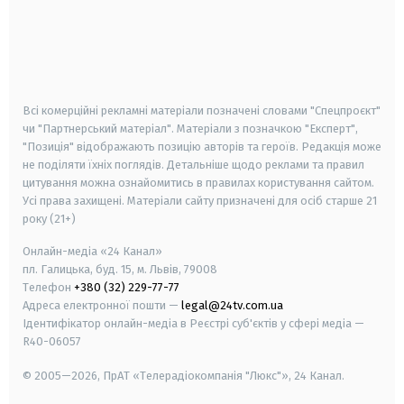
android
apple
smart tv
samsung smart tv
Всі комерційні рекламні матеріали позначені словами "Спецпроєкт"
чи "Партнерський матеріал". Матеріали з позначкою "Експерт",
"Позиція" відображають позицію авторів та героїв. Редакція може
не поділяти їхніх поглядів. Детальніше щодо реклами та правил
цитування можна ознайомитись в правилах користування сайтом.
Усі права захищені.
Матеріали сайту призначені для осіб старше
21
року (21+)
Онлайн-медіа «24 Канал»
пл. Галицька, буд. 15, м. Львів, 79008
Телефон
+380 (32) 229-77-77
Адреса електронної пошти —
legal@24tv.com.ua
Ідентифікатор онлайн-медіа в Реєстрі суб'єктів у сфері медіа —
R40-06057
© 2005—2026,
ПрАТ «Телерадіокомпанія "Люкс"», 24 Канал.